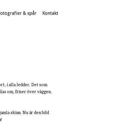
Fotografier & spår
Kontakt
rt, i alla ledder. Det som
las om, friser över väggen.
gamla skinn. Nu är den bild
a!