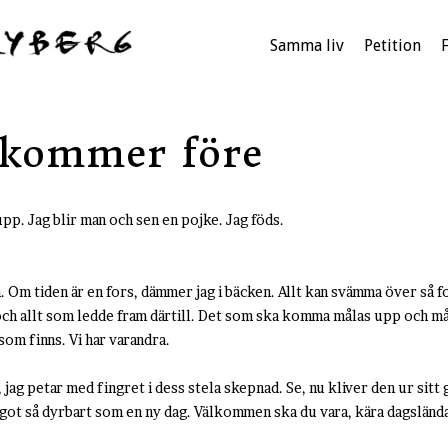
Samma liv
Petition
 kommer före
upp. Jag blir man och sen en pojke. Jag föds.
. Om tiden är en fors, dämmer jag i bäcken. Allt kan svämma över så fo
och allt som ledde fram därtill. Det som ska komma målas upp och må
t som finns. Vi har varandra.
, jag petar med fingret i dess stela skepnad. Se, nu kliver den ur sitt 
 något så dyrbart som en ny dag. Välkommen ska du vara, kära dagsländ