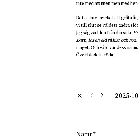
inte med munnen men med bene
Det är inte mycket att gråta åt,
vi till slut se våldets andra si
jag såg världen från din sida.
Ho
skam, lös en eld så klar och röd.
i inget. Och våld var dess nam
Över bladets röda.
2025-10
Namn*