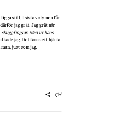
ligga still. I sista volymen får
 därför jag grät. Jag grät när
 skuggfingrar. Men ur hans
lkade jag. Det fanns ett hjärta
 mun, just som jag.