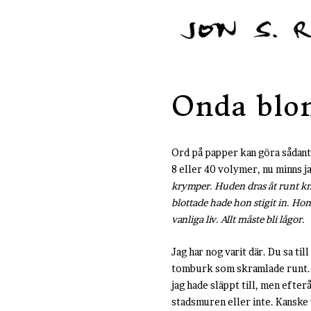
Onda blo
Ord på papper kan göra sådant. 
8 eller 40 volymer, nu minns ja
krymper. Huden dras åt runt knot
blottade hade hon stigit in. Hon
vanliga liv. Allt måste bli lågor.
Jag har nog varit där. Du sa ti
tomburk som skramlade runt. De
jag hade släppt till, men efter
stadsmuren eller inte. Kanske v