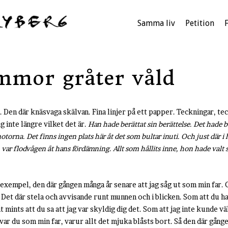
Samma liv
Petition
mmor gråter våld
Den där knäsvaga skälvan. Fina linjer på ett papper. Teckningar, tecke
g inte längre vilket det är.
Han hade berättat sin berättelse. Det hade b
orna. Det finns ingen plats här åt det som bultar inuti. Och just där i 
 var flodvågen åt hans fördämning. Allt som hållits inne, hon hade valt 
ll exempel, den där gången många år senare att jag såg ut som min far.
t där stela och avvisande runt munnen och i blicken. Som att du had
åt mints att du sa att jag var skyldig dig det. Som att jag inte kunde 
ar du som min far, varur allt det mjuka blåsts bort. Så den där gånge