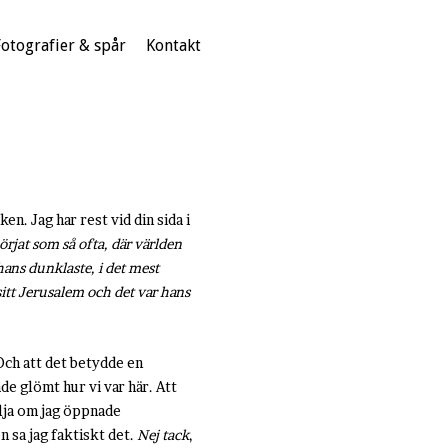
Fotografier & spår
Kontakt
n. Jag har rest vid din sida i
örjat som så ofta, där världen
hans dunklaste, i det mest
sitt Jerusalem och det var hans
 Och att det betydde en
e glömt hur vi var här. Att
välja om jag öppnade
n sa jag faktiskt det.
Nej tack
,