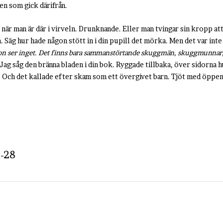
n som gick därifrån.
 när man är där i virveln. Drunknande. Eller man tvingar sin kropp att 
da. Säg hur hade någon stött in i din pupill det mörka. Men det var inte
n ser inget. Det finns bara sammanstörtande skuggmän, skuggmunnar,
Jag såg den bränna bladen i din bok. Ryggade tillbaka, över sidorna hu
n. Och det kallade efter skam som ett övergivet barn. Tjöt med öppen
-28