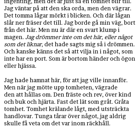
ingenting, men det är just så en tomhet blir till.
Jag väntar på att den ska orda, men den vägrar.
Det tomma lågar mörkt i blicken. Och där lågan
slår ner fräser det till. Jag borde gå min väg, bort
från det här. Men nu är där en svart klump i
magen.
Jag drömmer inte om det här, eller något
som det liknar
, det hade sagts mig så i drömmen.
Och kanske känns det så att vilja in i något, som
inte har en port. Som är bortom händer och ögon
eller hjässa.
Jag hade hamnat här, för att jag ville innanför.
Men när jag mötte upp tomheten, vägrade
den att hållas om. Den fräste och rev, över kind
och buk och hjärta. Fast det lät som gråt. Gråta
tomhet. Tomhet krälande lågt, med utsträckta
handlovar. Tunga tårar över något, jag aldrig
skulle få veta om det var inom räckhåll.