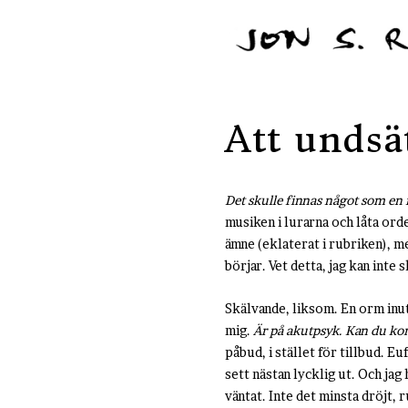
Att undsä
Det skulle finnas något som en 
musiken i lurarna och låta orde
ämne (eklaterat i rubriken), men 
börjar. Vet detta, jag kan inte 
Skälvande, liksom. En orm inut
mig.
Är på akutpsyk. Kan du ko
påbud, i stället för tillbud. E
sett nästan lycklig ut. Och jag 
väntat. Inte det minsta dröjt, 