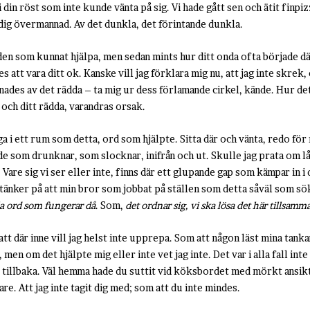
din röst som inte kunde vänta på sig. Vi hade gått sen och ätit finpizza,
ig övermannad. Av det dunkla, det förintande dunkla.
 den som kunnat hjälpa, men sedan mints hur ditt onda ofta började dä
s att vara ditt ok. Kanske vill jag förklara mig nu, att jag inte skrek, 
ades av det rädda – ta mig ur dess förlamande cirkel, kände. Hur det
 och ditt rädda, varandras orsak.
ga i ett rum som detta, ord som hjälpte. Sitta där och vänta, redo fö
l de som drunknar, som slocknar, inifrån och ut. Skulle jag prata om lå
e. Vare sig vi ser eller inte, finns där ett glupande gap som kämpar in i
änker på att min bror som jobbat på ställen som detta såväl som sökt
la ord som fungerar då
. Som,
det ordnar sig, vi ska lösa det här tillsamm
 satt där inne vill jag helst inte upprepa. Som att någon läst mina tank
men om det hjälpte mig eller inte vet jag inte. Det var i alla fall int
e tillbaka. Väl hemma hade du suttit vid köksbordet med mörkt ansikt
are. Att jag inte tagit dig med; som att du inte mindes.