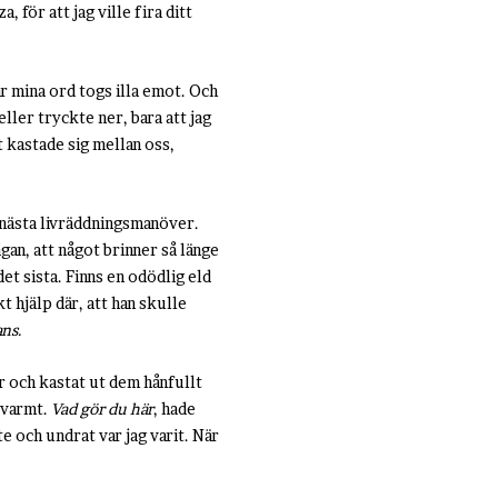
 för att jag ville fira ditt
r mina ord togs illa emot. Och
eller tryckte ner, bara att jag
 kastade sig mellan oss,
r nästa livräddningsmanöver.
gan, att något brinner så länge
 det sista. Finns en odödlig eld
 hjälp där, att han skulle
ans.
ar och kastat ut dem hånfullt
e varmt.
Vad gör du här
, hade
e och undrat var jag varit. När