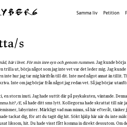
Samma liv
Petition
tta/s
nåd, här i livet. För min inre syn och genom rummen.
Jag kunde börja 
n trilla ut, börja något som jag inte vet var det leder mig. Jag kunde
inte hur jag tar mig härifrån till dit. Inte med något annat än tillit. Ti
skriva. Inte om jag börjar från något jag redan vet. Så jag börjar utanfö
i, en storm inuti. Jag hade suttit där på psykakuten, väntande. Denna
mma hit? /E,
så hade ditt sms lytt. Kollegorna hade skrattat till när j
ufemismer, labyrinter. Märkligt vad man minns, så här efteråt, tänker
hade tackat dig, för att du tagit dig hit. Sökt hjälp här när du inte mäk
rusat liksom, hit. Du hade visst fått komma in direkt dessutom. Om det