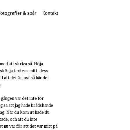
Fotografier & spår
Kontakt
med att skriva så. Höja
 skönja textens mitt, dess
ll att det är just så här det
r.
 gången var det inte för
ag sa att jag hade brådskande
 jag. När du kom ut hade du
tade, och att du inte
 nu var för att det var mitt på