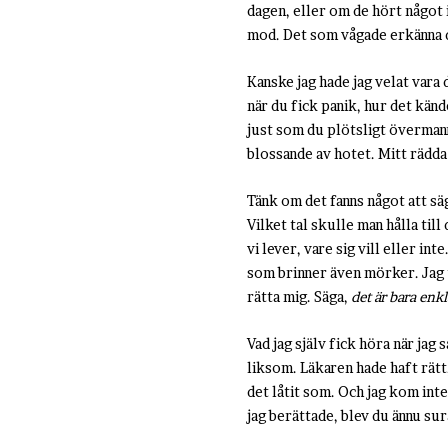
dagen, eller om de hört något i 
mod. Det som vågade erkänna d
Kanske jag hade jag velat vara
när du fick panik, hur det kände
just som du plötsligt övermann
blossande av hotet. Mitt rädda
Tänk om det fanns något att sä
Vilket tal skulle man hålla til
vi lever, vare sig vill eller int
som brinner även mörker. Jag t
rätta mig. Säga,
det är bara enk
Vad jag själv fick höra när jag
liksom. Läkaren hade haft rätt, 
det låtit som. Och jag kom int
jag berättade, blev du ännu sur