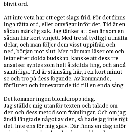
blivit ord.
Att inte veta har ett eget slags frid. För det finns
inga rätta ord, eller omvägar inför det. Tid är en
sådan märklig sak. Jag tänker att den är som en
sådan här kort vinjett. Med tre så tydligt utmätta
delar, och man följer dem visst uppifrån och
ned, början mot slut. Men när man läser om och
letar efter dolda budskap, kanske att dess tre
ansatser syntes som helt åtskilda ting, och ändå
samtidiga. Tid är stämsång här, i en kort minut
se och tro på dess fogande. Av kommande,
förfluten och innevarande tid till en enda sång.
Det kommer ingen blomknopp idag.
Jag ställde mig utanför texten och talade om
den och dess metod som främlingar. Och om jag
ändå längtade något av den, så hade jag inte röjt
det. Inte ens för mig själv. Där finns en dag inför