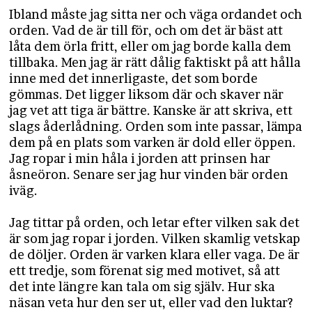
Ibland måste jag sitta ner och väga ordandet och
orden. Vad de är till för, och om det är bäst att
låta dem örla fritt, eller om jag borde kalla dem
tillbaka. Men jag är rätt dålig faktiskt på att hålla
inne med det innerligaste, det som borde
gömmas. Det ligger liksom där och skaver när
jag vet att tiga är bättre. Kanske är att skriva, ett
slags åderlådning. Orden som inte passar, lämpa
dem på en plats som varken är dold eller öppen.
Jag ropar i min håla i jorden att prinsen har
åsneöron. Senare ser jag hur vinden bär orden
iväg.
Jag tittar på orden, och letar efter vilken sak det
är som jag ropar i jorden. Vilken skamlig vetskap
de döljer. Orden är varken klara eller vaga. De är
ett tredje, som förenat sig med motivet, så att
det inte längre kan tala om sig själv. Hur ska
näsan veta hur den ser ut, eller vad den luktar?