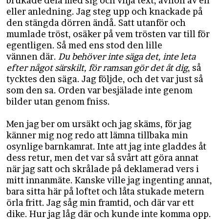
brukade dela med sig och vilja text, avhöll av en
eller anledning. Jag steg upp och knackade på
den stängda dörren ändå. Satt utanför och
mumlade tröst, osäker på vem trösten var till för
egentligen. Så med ens stod den lille
vännen där.
Du behöver inte säga det, inte leta
efter något särskilt, för ramsan gör det åt dig
, så
tycktes den säga. Jag följde, och det var just så
som den sa. Orden var besjälade inte genom
bilder utan genom fniss.
Men jag ber om ursäkt och jag skäms, för jag
känner mig nog redo att lämna tillbaka min
osynlige barnkamrat. Inte att jag inte gladdes åt
dess retur, men det var så svårt att göra annat
när jag satt och skrålade på deklamerad vers i
mitt innanmäte. Kanske ville jag ingenting annat,
bara sitta här på loftet och låta stukade metern
örla fritt. Jag såg min framtid, och där var ett
dike. Hur jag låg där och kunde inte komma opp.