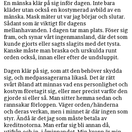
En mänska klär på sig inför dagen. Inte bara
kläder utan också en kostymerad avbild av en
mänska. Mask mäter ut var jag börjar och slutar.
Sådant som är viktigt för dagens
mellanhavanden. I dagen tar man plats. Föser sig
fram, och synar vårt ingenmansland, där det som
kunde gjorts eller sagts slagits med det tysta.
Kanske måste man braska och urskulda runt
orden också, innan eller efter de undsluppit.
Dagen klär på sig, som att den behöver skydda
sig, och medpassagerarna likaså. Det är rätt
svårt ibland att minnas vad ens personlighet och
kostym företagit sig, eller mer precist varför den
gjorde si eller så. Man sitter hemma sedan och
rannsakar förloppen. Väger orden/händerna
och deras verkan, men i minnet är där ingen som
styr. Ändå är det jag som måste betala av
kreditnotorna. Man erfar sig bli annan då,
utifrån och in, i åminnandet. Min kropp är min