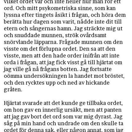
vilket ordet var och inte heller hur man rör ett
ord. Och mitt psykometriska sinne, som kan
lyssna efter tingets åsikt i frågan, och höra dem
berätta hur dagen som varit, nådde inte dit till
etern och sångernas hamn. Jag sträckte mig ut
och snuddade munnen, strök ovårdsamt
snörvlande läpparna. Frågade munnen om den
visste om det förlupna ordet. Den sa att den
visste, men att den hade order inifrån att inte
orda i frågan, att jag fick visst gå till hjärtat om
jag ville gå nå frågans botten. Jag fortsatte
oömma undersökningen la handet mot bröstet,
och den rycktes upp och ned av hickande
gråten.
Hjärtat svarade att det kunde ge tillbaka ordet,
om hon gav en innerlig ursäkt, men att panten
att jag gav bort det ord som var mig dyrast. Jag
såg på min hand och undrade om den skulle ta
ordet för denna sak, eller någon annat, som jag