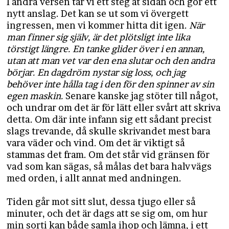
I andra versen tar vi ett steg åt sidan och gör ett
nytt anslag. Det kan se ut som vi övergett
ingressen, men vi kommer hitta dit igen.
När
man finner sig själv, är det plötsligt inte lika
törstigt längre. En tanke glider över i en annan,
utan att man vet var den ena slutar och den andra
börjar. En dagdröm nystar sig loss, och jag
behöver inte hålla tag i den för den spinner av sin
egen maskin.
Senare kanske jag stöter till något,
och undrar om det är för lätt eller svårt att skriva
detta. Om där inte infann sig ett sådant precist
slags trevande, då skulle skrivandet mest bara
vara väder och vind. Om det är viktigt så
stammas det fram. Om det står vid gränsen för
vad som kan sägas, så målas det bara halvvägs
med orden, i allt annat med andningen.
Tiden går mot sitt slut, dessa tjugo eller så
minuter, och det är dags att se sig om, om hur
min sorti kan både samla ihop och lämna, i ett