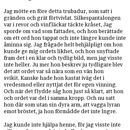
Jag mötte en före detta trubadur, som satt i
gränden och grät förtvivlat. Silkespantalongen
var i revor och vinfläckar täckte kråset, Jag
sporde om vad som fattades, och hon berättade
om ett ord hon tappat och inte längre kunde inte
åminna sig. Jag frågade helt behjälpligt om hon
kunde ge mig ordets likhet, och hon snyftade
fram det i en klar och tydlig bild, men jag visste
inte heller. Ju mer hon beskrev ju tydligare blev
det att ordet var så nära som en vän hon
svikit. Kanske hade hon kastat iväg det i
vredesmod eller nyttjat det för egen vinning.
Och när det flydde såg hon just så klart, att hon
och ordet var del i samma kropp. Och nu satt
hon där som utan sin dyra arm, att vagga lyran
emot bröstet, ja hon förmådde det inte lngre.
Jag kunde inte hjälpa henne, för jag visste inte