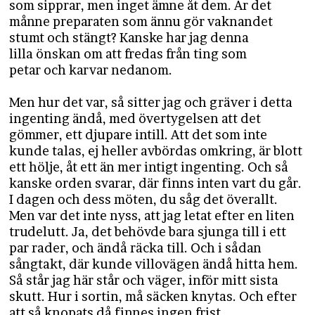
som sipprar, men inget ämne åt dem. Är det
månne preparaten som ännu gör vaknandet
stumt och stängt? Kanske har jag denna
lilla önskan om att fredas från ting som
petar och karvar nedanom.
Men hur det var, så sitter jag och gräver i detta
ingenting ändå, med övertygelsen att det
gömmer, ett djupare intill. Att det som inte
kunde talas, ej heller avbördas omkring, är blott
ett hölje, åt ett än mer intigt ingenting. Och så
kanske orden svarar, där finns inten vart du går.
I dagen och dess möten, du såg det överallt.
Men var det inte nyss, att jag letat efter en
liten
trudelutt. Ja, det behövde bara sjunga till i ett
par rader, och ändå räcka till. Och i sådan
sångtakt, där kunde villovägen ändå hitta hem.
Så står jag här står och väger, inför mitt sista
skutt. Hur i sortin, må säcken knytas. Och efter
att så knopats då finnes ingen frist.