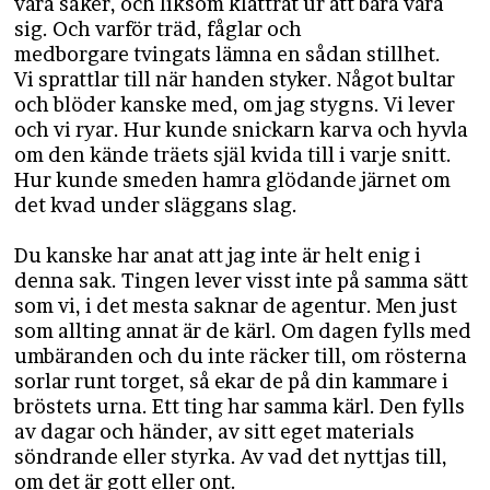
vara saker, och liksom klättrat ur att bara vara
sig. Och varför träd, fåglar och
medborgare tvingats lämna en sådan stillhet.
Vi sprattlar till när handen styker. Något bultar
och blöder kanske med, om jag stygns. Vi lever
och vi ryar. Hur kunde snickarn karva och hyvla
om den kände träets själ kvida till i varje snitt.
Hur kunde smeden hamra glödande järnet om
det kvad under släggans slag.
Du kanske har anat att jag inte är helt enig i
denna sak. Tingen lever visst inte på samma sätt
som vi, i det mesta saknar de agentur. Men just
som allting annat är de kärl. Om dagen fylls med
umbäranden och du inte räcker till, om rösterna
sorlar runt torget, så ekar de på din kammare i
bröstets urna. Ett ting har samma kärl. Den fylls
av dagar och händer, av sitt eget materials
söndrande eller styrka. Av vad det nyttjas till,
om det är gott eller ont.