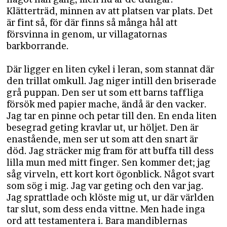
Klätterträd, minnen av att platsen var plats. Det
är fint så, för där finns så många hål att
försvinna in genom, ur villagatornas
barkborrande.
Där ligger en liten cykel i leran, som stannat där
den trillat omkull. Jag niger intill den briserade
grå puppan. Den ser ut som ett barns taffliga
försök med papier mache, ändå är den vacker.
Jag tar en pinne och petar till den. En enda liten
besegrad geting kravlar ut, ur höljet. Den är
enastående, men ser ut som att den snart är
död. Jag sträcker mig fram för att buffa till dess
lilla mun med mitt finger. Sen kommer det; jag
såg virveln, ett kort kort ögonblick. Något svart
som sög i mig. Jag var geting och den var jag.
Jag sprattlade och klöste mig ut, ur där världen
tar slut, som dess enda vittne. Men hade inga
ord att testamentera i. Bara mandiblernas