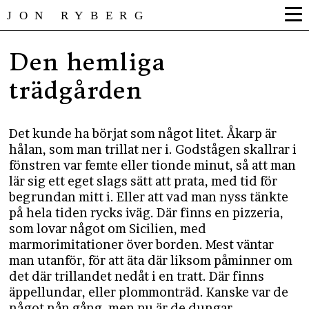
JON RYBERG
Den hemliga
trädgården
Det kunde ha börjat som något litet. Åkarp är
hålan, som man trillat ner i. Godstågen skallrar i
fönstren var femte eller tionde minut, så att man
lär sig ett eget slags sätt att prata, med tid för
begrundan mitt i. Eller att vad man nyss tänkte
på hela tiden rycks iväg. Där finns en pizzeria,
som lovar något om Sicilien, med
marmorimitationer över borden. Mest väntar
man utanför, för att äta där liksom påminner om
det där trillandet nedåt i en tratt. Där finns
äppellundar, eller plommonträd. Kanske var de
något nån gång, men nu är de dungar.