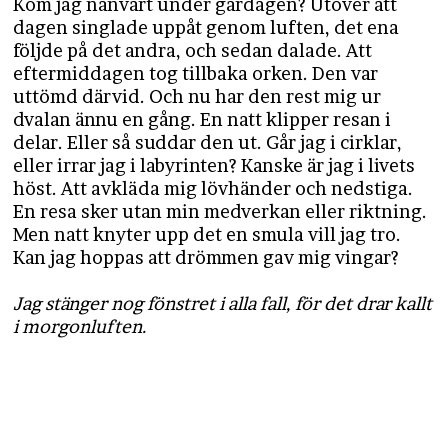
Kom jag nånvart under gårdagen? Utöver att
dagen singlade uppåt genom luften, det ena
följde på det andra, och sedan dalade. Att
eftermiddagen tog tillbaka orken. Den var
uttömd därvid. Och nu har den rest mig ur
dvalan ännu en gång. En natt klipper resan i
delar. Eller så suddar den ut. Går jag i cirklar,
eller irrar jag i labyrinten? Kanske är jag i livets
höst. Att avkläda mig lövhänder och nedstiga.
En resa sker utan min medverkan eller riktning.
Men natt knyter upp det en smula vill jag tro.
Kan jag hoppas att drömmen gav mig vingar?
Jag stänger nog fönstret i alla fall, för det drar kallt
i morgonluften.