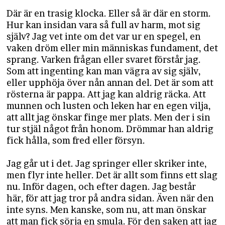
Där är en trasig klocka. Eller så är där en storm.
Hur kan insidan vara så full av harm, mot sig
själv? Jag vet inte om det var ur en spegel, en
vaken dröm eller min människas fundament, det
sprang. Varken frågan eller svaret förstår jag.
Som att ingenting kan man vägra av sig själv,
eller upphöja över nån annan del. Det är som att
rösterna är pappa. Att jag kan aldrig räcka. Att
munnen och lusten och leken har en egen vilja,
att allt jag önskar finge mer plats. Men der i sin
tur stjäl något från honom. Drömmar han aldrig
fick hålla, som fred eller försyn.
Jag går ut i det. Jag springer eller skriker inte,
men flyr inte heller. Det är allt som finns ett slag
nu. Inför dagen, och efter dagen. Jag består
här, för att jag tror på andra sidan. Även när den
inte syns. Men kanske, som nu, att man önskar
att man fick sörja en smula. För den saken att jag