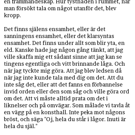
en främmandeskap. Hur tystnaden i rummet, när
man försökt tala om något utanför det, blev
kropp.
Det finns själens ensamhet, eller är det
sanningens ensamhet, eller det klarsyntas
ensamhet. Det finns under allt som blir yta, en
eld. Kanske hade jag någon gång tänkt, att jag
ville skaffa mig ett sådant sinne att jag kan se
tingens egentliga och vitt brinnande låga. Och
när jag tyckte mig göra. Att jag blev ledsen då
när jag inte kunde tala med dig om det. Att du
inte såg det, eller att det fanns en förbannelse
invid orden eller den som såg och ville göra ord
om det. Att vi måste alltid prata om det i
liknelser och på omvägar. Som målade vi tavla åt
en vägg på en konsthall. Inte peka mot någons
bröst, och säga "Oj, hela du står i lågor. Inuti är
hela du själ."