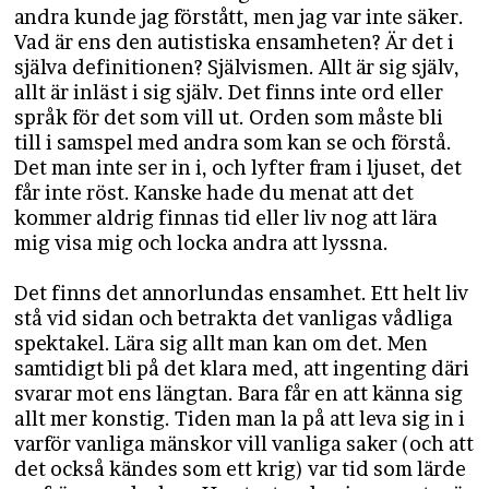
andra kunde jag förstått, men jag var inte säker.
Vad är ens den autistiska ensamheten? Är det i
själva definitionen? Självismen. Allt är sig själv,
allt är inläst i sig själv. Det finns inte ord eller
språk för det som vill ut. Orden som måste bli
till i samspel med andra som kan se och förstå.
Det man inte ser in i, och lyfter fram i ljuset, det
får inte röst. Kanske hade du menat att det
kommer aldrig finnas tid eller liv nog att lära
mig visa mig och locka andra att lyssna.
Det finns det annorlundas ensamhet. Ett helt liv
stå vid sidan och betrakta det vanligas vådliga
spektakel. Lära sig allt man kan om det. Men
samtidigt bli på det klara med, att ingenting däri
svarar mot ens längtan. Bara får en att känna sig
allt mer konstig. Tiden man la på att leva sig in i
varför vanliga mänskor vill vanliga saker (och att
det också kändes som ett krig) var tid som lärde