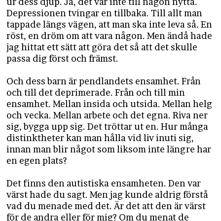
ur dess djup. Ja, det var inte till någon nytta.
Depressionen tvingar en tillbaka. Till allt man
tappade längs vägen, att man ska inte leva så. En
röst, en dröm om att vara någon. Men ändå hade
jag hittat ett sätt att göra det så att det skulle
passa dig först och främst.
Och dess barn är pendlandets ensamhet. Från
och till det deprimerade. Från och till min
ensamhet. Mellan insida och utsida. Mellan helg
och vecka. Mellan arbete och det egna. Riva ner
sig, bygga upp sig. Det tröttar ut en. Hur många
distinktheter kan man hålla vid liv inuti sig,
innan man blir något som liksom inte längre har
en egen plats?
Det finns den autistiska ensamheten. Den var
värst hade du sagt. Men jag kunde aldrig förstå
vad du menade med det. Är det att den är värst
för de andra eller för mig? Om du menat de