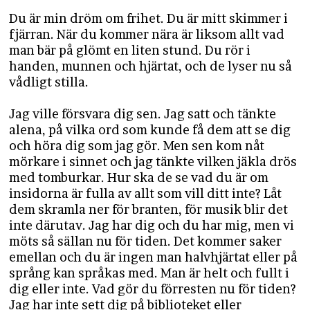
Du är min dröm om frihet. Du är mitt skimmer i
fjärran. När du kommer nära är liksom allt vad
man bär på glömt en liten stund. Du rör i
handen, munnen och hjärtat, och de lyser nu så
vådligt stilla.
Jag ville försvara dig sen. Jag satt och tänkte
alena, på vilka ord som kunde få dem att se dig
och höra dig som jag gör. Men sen kom nåt
mörkare i sinnet och jag tänkte vilken jäkla drös
med tomburkar. Hur ska de se vad du är om
insidorna är fulla av allt som vill ditt inte? Låt
dem skramla ner för branten, för musik blir det
inte därutav. Jag har dig och du har mig, men vi
möts så sällan nu för tiden. Det kommer saker
emellan och du är ingen man halvhjärtat eller på
språng kan språkas med. Man är helt och fullt i
dig eller inte. Vad gör du förresten nu för tiden?
Jag har inte sett dig på biblioteket eller