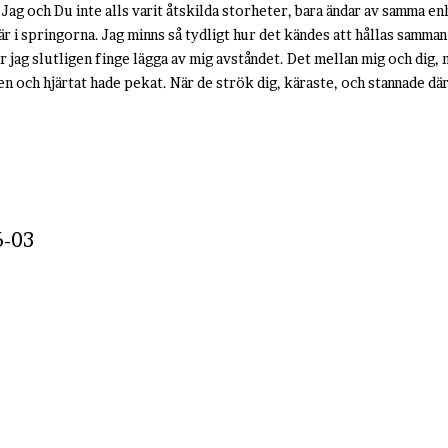
e Jag och Du inte alls varit åtskilda storheter, bara ändar av samma en
är i springorna. Jag minns så tydligt hur det kändes att hållas samma
ur jag slutligen finge lägga av mig avståndet. Det mellan mig och dig
en och hjärtat hade pekat. När de strök dig, käraste, och stannade dä
6-03