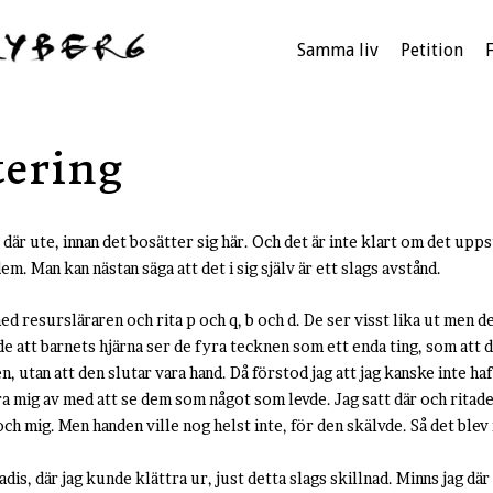
Samma liv
Petition
tering
där ute, innan det bosätter sig här. Och det är inte klart om det uppstå
. Man kan nästan säga att det i sig själv är ett slags avstånd.
med resursläraren och rita p och q, b och d. De ser visst lika ut men d
e att barnets hjärna ser de fyra tecknen som ett enda ting, som att 
, utan att den slutar vara hand. Då förstod jag att jag kanske inte haft
ära mig av med att se dem som något som levde. Jag satt där och rita
ch mig. Men handen ville nog helst inte, för den skälvde. Så det blev
s, där jag kunde klättra ur, just detta slags skillnad. Minns jag där