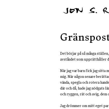
Gränspos
Det börjar på så många ställen, 
avståndet som upprätthåller dem
När jag var barn fick jag sitta 
mig. När någon senare berättad
vända, spegla och rotera handen
där och då, hade jag nödgats l
och ryggen, rät och avig, dem o
Jag drömmer om mitt eget paradi