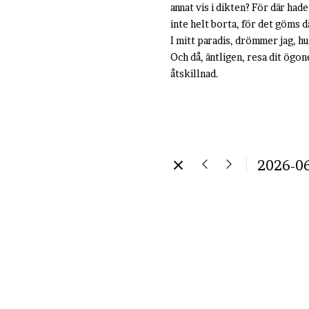
annat vis i dikten? För där had
inte helt borta, för det göms d
I mitt paradis, drömmer jag, h
Och då, äntligen, resa dit ögon
åtskillnad.
2026-0