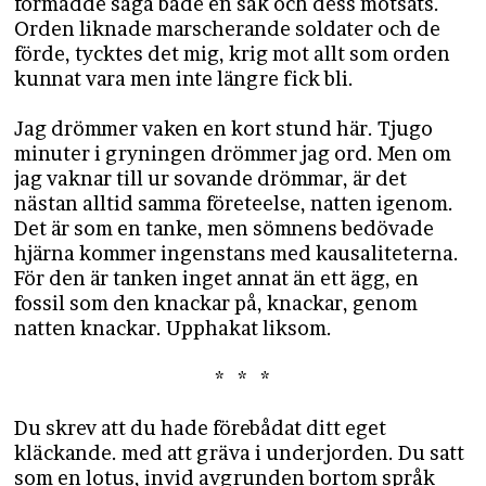
förmådde säga både en sak och dess motsats.
Orden liknade marscherande soldater och de
förde, tycktes det mig, krig mot allt som orden
kunnat vara men inte längre fick bli.
Jag drömmer vaken en kort stund här. Tjugo
minuter i gryningen drömmer jag ord. Men om
jag vaknar till ur sovande drömmar, är det
nästan alltid samma företeelse, natten igenom.
Det är som en tanke, men sömnens bedövade
hjärna kommer ingenstans med kausaliteterna.
För den är tanken inget annat än ett ägg, en
fossil som den knackar på, knackar, genom
natten knackar. Upphakat liksom.
* * *
Du skrev att du hade förebådat ditt eget
kläckande. med att gräva i underjorden. Du satt
som en lotus, invid avgrunden bortom språk