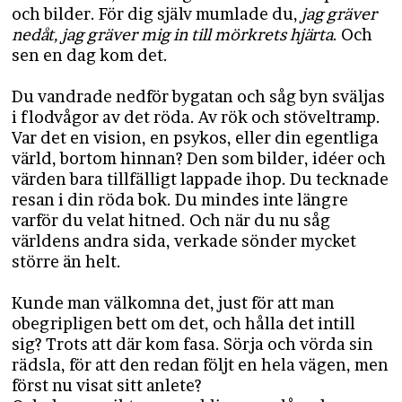
och bilder. För dig själv mumlade du,
jag gräver
nedåt, jag gräver mig in till mörkrets hjärta
. Och
sen en dag kom det.
Du vandrade nedför bygatan och såg byn sväljas
i flodvågor av det röda. Av rök och stöveltramp.
Var det en vision, en psykos, eller din egentliga
värld, bortom hinnan? Den som bilder, idéer och
värden bara tillfälligt lappade ihop. Du tecknade
resan i din röda bok. Du mindes inte längre
varför du velat hitned. Och när du nu såg
världens andra sida, verkade sönder mycket
större än helt.
Kunde man välkomna det, just för att man
obegripligen bett om det, och hålla det intill
sig? Trots att där kom fasa. Sörja och vörda sin
rädsla, för att den redan följt en hela vägen, men
först nu visat sitt anlete?