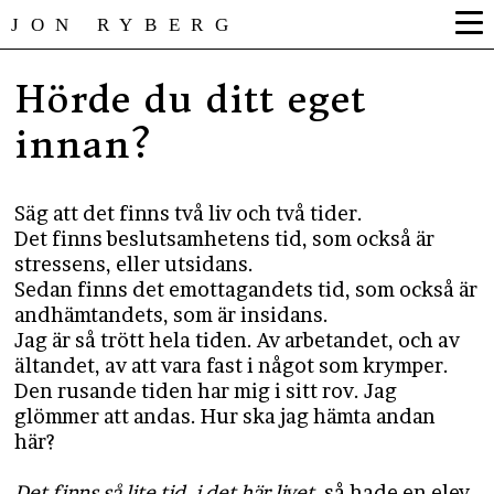
JON RYBERG
Hörde du ditt eget
innan?
Säg att det finns två liv och två tider.
Det finns beslutsamhetens tid, som också är
stressens, eller utsidans.
Sedan finns det emottagandets tid, som också är
andhämtandets, som är insidans.
Jag är så trött hela tiden. Av arbetandet, och av
ältandet, av att vara fast i något som krymper.
Den rusande tiden har mig i sitt rov. Jag
glömmer att andas. Hur ska jag hämta andan
här?
Det finns så lite tid, i det här livet
, så hade en elev