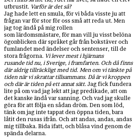
utbrustit.
Varför är det så?
Jag hade lett en smula, för vi båda visste ju att
frågan var för stor för oss små att reda ut. Men
jag tog ändå på mig rollen
som lärdomsmästare, för man vill ju visst belöna
ögonblicken där språket går från bokstäver och
fumlandet med ändelser och sentenser, till de
stora frågorna.
Vi lever mest i hjärnans
rusande tid nu, i Sverige, i framfarten. Och då finns
där aldrig tillräckligt med tid. Men om vi tänkte på
tiden när vi skrattar tillsammans. Då är vi kroppen
och där är tiden på ett annat sätt.
Jag fick fundera
lite på om vad jag lekt att jag predikade, att om
det kanske ändå var sanning. Och vad jag skulle
göra för att följa en sådan dröm. Den som löd,
tänk om jag inte tappat den öppna tiden, bara
låtit den rusas ifrån. Och att andas, andas, andas
mig tillbaka. Bida ifatt, och blåsa vind genom de
spända delarna.