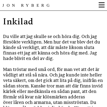
JON RYBERG
Inkilad
Du ville att jag skulle se och höra dig. Och jag
försökte verkligen. Men hur det var blev det du
kände så verkligt, att där måste liksom sluta
finnas ett jag att känna och höra dig med. Jag
hade blivit en del av dig.
Man tröstar med små ord, för man vet att det är
vådligt att stå så nära. Och jag kunde inte heller
veta säkert, om det gick att lita på dig, inifrån en
sådan storm. Kanske tror man att där finns invid
kärlek eller medkänsla en sådan pant, att den
förmår stå kvar när klösmärken adderas
över låren och armarna, utan misströstan. Du