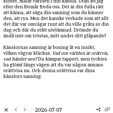
klöser, målar världen i din känsla. Utan att jag
eller den förmår freda oss. Det är din fulla rätt
att känna, att säga din sanning som du känner
den, att rya. Men det kanske verkade som att allt
det där var omvägar runt att du ville gråta av din
dag och där du stått utelämnad. Drömde du
ändå inte om tröstas, mitt under ditt glåpande?
Känslornas sanning är boning åt en insikt,
vilken vägrar kläckas.
Vad om världen är orättvis,
vad händer sen?
Du kämpar tappert, men tycktes
ha glömt längs vägen att du var någon annans
orättvisa nu. Och denna orättvisa var dina
känslors sanning.
2026-07-07