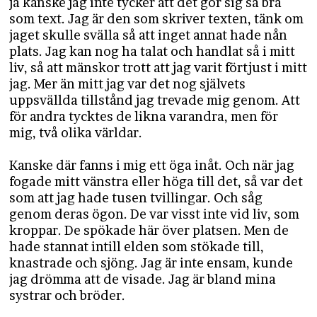
ja kanske jag inte tycker att det gör sig så bra
som text. Jag är den som skriver texten, tänk om
jaget skulle svälla så att inget annat hade nån
plats. Jag kan nog ha talat och handlat så i mitt
liv, så att mänskor trott att jag varit förtjust i mitt
jag. Mer än mitt jag var det nog självets
uppsvällda tillstånd jag trevade mig genom. Att
för andra tycktes de likna varandra, men för
mig, två olika världar.
Kanske där fanns i mig ett öga inåt. Och när jag
fogade mitt vänstra eller höga till det, så var det
som att jag hade tusen tvillingar. Och såg
genom deras ögon. De var visst inte vid liv, som
kroppar. De spökade här över platsen. Men de
hade stannat intill elden som stökade till,
knastrade och sjöng. Jag är inte ensam, kunde
jag drömma att de visade. Jag är bland mina
systrar och bröder.