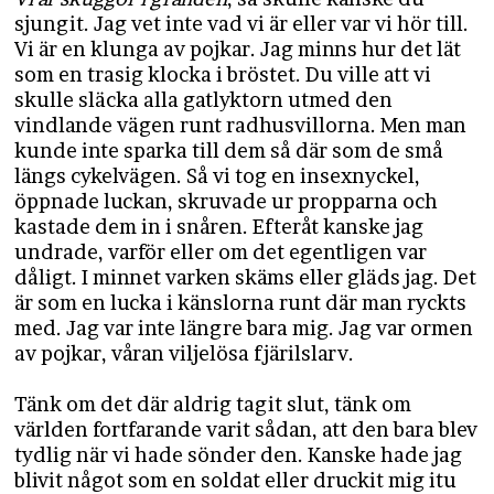
sjungit. Jag vet inte vad vi är eller var vi hör till.
Vi är en klunga av pojkar. Jag minns hur det lät
som en trasig klocka i bröstet. Du ville att vi
skulle släcka alla gatlyktorn utmed den
vindlande vägen runt radhusvillorna. Men man
kunde inte sparka till dem så där som de små
längs cykelvägen. Så vi tog en insexnyckel,
öppnade luckan, skruvade ur propparna och
kastade dem in i snåren. Efteråt kanske jag
undrade, varför eller om det egentligen var
dåligt. I minnet varken skäms eller gläds jag. Det
är som en lucka i känslorna runt där man ryckts
med. Jag var inte längre bara mig. Jag var ormen
av pojkar, våran viljelösa fjärilslarv.
Tänk om det där aldrig tagit slut, tänk om
världen fortfarande varit sådan, att den bara blev
tydlig när vi hade sönder den. Kanske hade jag
blivit något som en soldat eller druckit mig itu