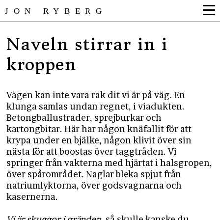
JON RYBERG
Naveln stirrar in i
kroppen
Vägen kan inte vara rak dit vi är på väg. En
klunga samlas undan regnet, i viadukten.
Betongballustrader, sprejburkar och
kartongbitar. Här har någon knäfallit för att
krypa under en bjälke, någon klivit över sin
nästa för att boostas över taggtråden. Vi
springer från vakterna med hjärtat i halsgropen,
över spårområdet. Naglar bleka spjut från
natriumlyktorna, över godsvagnarna och
kasernerna.
Vi är skuggor i gränden
, så skulle kanske du