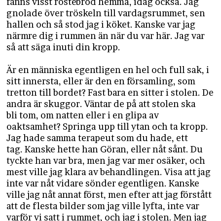
fanns visst rostebröd hemma, idag också. Jag
gnolade över tröskeln till vardagsrummet, sen
hallen och så stod jag i köket. Kanske var jag
närmre dig i rummen än när du var här. Jag var
så att säga inuti din kropp.
Är en människa egentligen en hel och full sak, i
sitt innersta, eller är den en församling, som
tretton till bordet? Fast bara en sitter i stolen. De
andra är skuggor. Väntar de på att stolen ska
bli tom, om natten eller i en glipa av
oaktsamhet? Springa upp till ytan och ta kropp.
Jag hade samma terapeut som du hade, ett
tag. Kanske hette han Göran, eller nåt sånt. Du
tyckte han var bra, men jag var mer osäker, och
mest ville jag klara av behandlingen. Visa att jag
inte var nåt vidare sönder egentligen. Kanske
ville jag nåt annat först, men efter att jag förstått
att de flesta bilder som jag ville lyfta, inte var
varför vi satt i rummet, och jag i stolen. Men jag