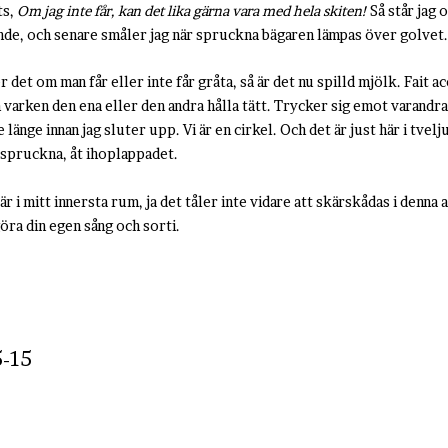
ts,
Om jag inte får, kan det lika gärna vara med hela skiten!
Så står jag 
ande, och senare småler jag när spruckna bägaren lämpas över golvet
 det om man får eller inte får gråta, så är det nu spilld mjölk. Fait a
n varken den ena eller den andra hålla tätt. Trycker sig emot varandr
länge innan jag sluter upp. Vi är en cirkel. Och det är just här i tvelj
t spruckna, åt ihoplappadet.
 i mitt innersta rum, ja det tåler inte vidare att skärskådas i denna a
öra din egen sång och sorti.
-15