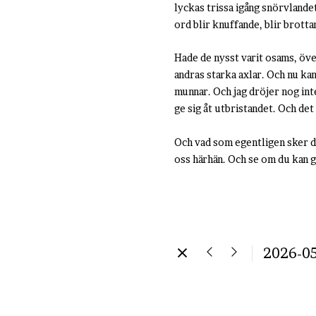
lyckas trissa igång snörvlande
ord blir knuffande, blir brott
Hade de nysst varit osams, över
andras starka axlar. Och nu ka
munnar. Och jag dröjer nog inte 
ge sig åt utbristandet. Och de
Och vad som egentligen sker där
oss härhän. Och se om du kan g
2026-05