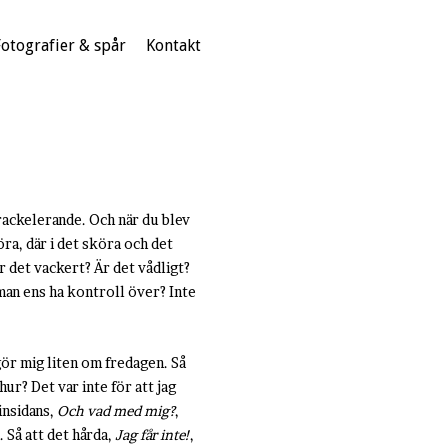
Fotografier & spår
Kontakt
krackelerande. Och när du blev
öra, där i det sköra och det
r det vackert? Är det vådligt?
 man ens ha kontroll över? Inte
 gör mig liten om fredagen. Så
ur? Det var inte för att jag
 insidans,
Och vad med mig?
,
 Så att det hårda,
Jag får inte!
,