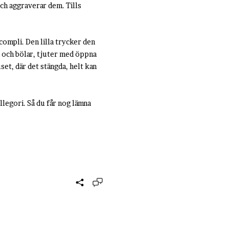
och aggraverar dem. Tills
.
ccompli. Den lilla trycker den
a och bölar, tjuter med öppna
uset, där det stängda, helt kan
llegori. Så du får nog lämna