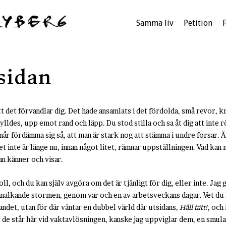
Samma liv
Petition
sidan
tt det förvandlar dig. Det hade ansamlats i det fördolda, små revor, 
ylldes, upp emot rand och läpp. Du stod stilla och sa åt dig att inte r
år fördämma sig så, att man är stark nog att stämma i undre forsar. Ä
et inte är länge nu, innan något litet, rämnar uppställningen. Vad kan
an känner och visar.
ll, och du kan själv avgöra om det är tjänligt för dig, eller inte. Jag
annalkande stormen, genom var och en av arbetsveckans dagar. Vet du h
ndet, utan för där väntar en dubbel värld där utsidans,
Håll tätt!
, och
de står här vid vaktavlösningen, kanske jag uppviglar dem, en smula.