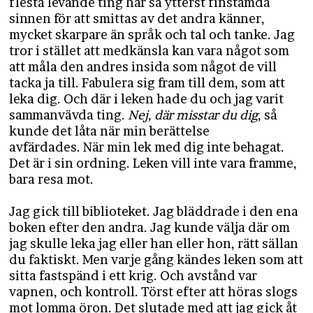
flesta levande ting har så ytterst finstämda
sinnen för att smittas av det andra känner,
mycket skarpare än språk och tal och tanke. Jag
tror i stället att medkänsla kan vara något som
att måla den andres insida som något de vill
tacka ja till. Fabulera sig fram till dem, som att
leka dig. Och där i leken hade du och jag varit
sammanvävda ting.
Nej, där misstar du dig
, så
kunde det låta när min berättelse
avfärdades. När min lek med dig inte behagat.
Det är i sin ordning. Leken vill inte vara framme,
bara resa mot.
Jag gick till biblioteket. Jag bläddrade i den ena
boken efter den andra. Jag kunde välja där om
jag skulle leka jag eller han eller hon, rätt sällan
du faktiskt. Men varje gång kändes leken som att
sitta fastspänd i ett krig. Och avstånd var
vapnen, och kontroll. Törst efter att höras slogs
mot lomma öron. Det slutade med att jag gick åt