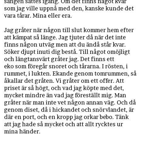
sången sattes igång. Om det finns något kvar
som jag ville uppnå med den, kanske kunde det
vara tårar. Mina eller era.
Jag gråter när någon till slut kommer hem efter
att kämpat så länge. Jag tjuter då när det inte
finns någon utväg men att du ändå står kvar.
Söker djupt inuti dig bestå. Till något omöjligt
och längtansvärt gråter jag. Det finns ett
eko som föregår snoret och tårarna. I rösten, i
rummet, i lukten. Ekande genom tomrummen, så
åkallar det gråten. Vi gråter om ett offer. Att
priset är så högt, och vad jag köpte med det,
mycket mindre än vad jag föreställt mig. Man
gråter när man inte vet någon annan väg. Och då
genom diset, då i hickandet och snörvlandet, är
där en port, och en kropp jag orkar bebo. Tänk
att jag hade så mycket och att allt rycktes ur
mina händer.