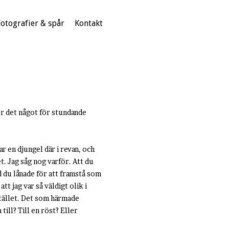
Fotografier & spår
Kontakt
er det något för stundande
r en djungel där i revan, och
et. Jag såg nog varför. Att du
ad du lånade för att framstå som
tt jag var så väldigt olik i
stället. Det som härmade
till? Till en röst? Eller