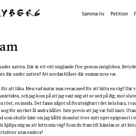
Samma liv
Petition
ram
under natten. Där är ett vitt singlande flor genom snögloben. Betyd
ats där under natten? Att nordan blåser där sunnan nyss var.
för att läka. Men vad matar man revan med för att hitta en väg? Där va
nasietiden, och jag kom på att jag vant mig att se ned på dig, mot slut
n röst, en insida. Det fanns något så förutsägbart i det hela bara, i v
nog för mycket åt andra hållet. Inte precis att jag var full inuti. Utan a
ad som skulle hänt om jag hållit domslut över mitt eget epigoneri i 
 hjälpa mig nu att hitta min väg? Kom du fram till känslan av att höra 
ortsätter utan endera?