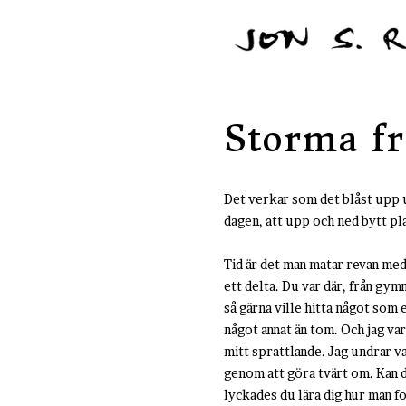
Storma f
Det verkar som det blåst upp 
dagen, att upp och ned bytt pl
Tid är det man matar revan med 
ett delta. Du var där, från gym
så gärna ville hitta något som e
något annat än tom. Och jag var 
mitt sprattlande. Jag undrar v
genom att göra tvärt om. Kan du
lyckades du lära dig hur man f