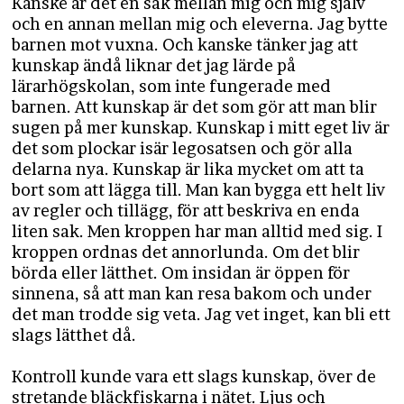
Kanske är det en sak mellan mig och mig själv
och en annan mellan mig och eleverna. Jag bytte
barnen mot vuxna. Och kanske tänker jag att
kunskap ändå liknar det jag lärde på
lärarhögskolan, som inte fungerade med
barnen. Att kunskap är det som gör att man blir
sugen på mer kunskap. Kunskap i mitt eget liv är
det som plockar isär legosatsen och gör alla
delarna nya. Kunskap är lika mycket om att ta
bort som att lägga till. Man kan bygga ett helt liv
av regler och tillägg, för att beskriva en enda
liten sak. Men kroppen har man alltid med sig. I
kroppen ordnas det annorlunda. Om det blir
börda eller lätthet. Om insidan är öppen för
sinnena, så att man kan resa bakom och under
det man trodde sig veta. Jag vet inget, kan bli ett
slags lätthet då.
Kontroll kunde vara ett slags kunskap, över de
stretande bläckfiskarna i nätet. Ljus och