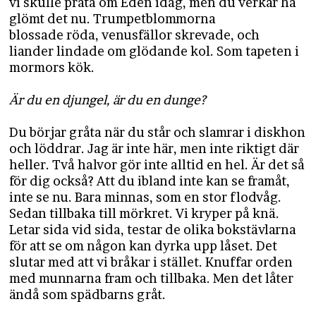
vi skulle prata om Eden idag, men du verkar ha
glömt det nu. Trumpetblommorna
blossade röda, venusfällor skrevade, och
liander lindade om glödande kol. Som tapeten i
mormors kök.
Är du en djungel, är du en dunge?
Du börjar gråta när du står och slamrar i diskhon
och löddrar. Jag är inte här, men inte riktigt där
heller. Två halvor gör inte alltid en hel. Är det så
för dig också? Att du ibland inte kan se framåt,
inte se nu. Bara minnas, som en stor flodvåg.
Sedan tillbaka till mörkret. Vi kryper på knä.
Letar sida vid sida, testar de olika bokstävlarna
för att se om någon kan dyrka upp låset. Det
slutar med att vi bråkar i stället. Knuffar orden
med munnarna fram och tillbaka. Men det låter
ändå som spädbarns gråt.