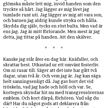
glömska måste lett mig, invid handen som den
tryckte så hårt. Jag lägger av mig livet jag
tumlade runt uti. Jag lägger av mig att vara son,
och barnen jag aldrig kunde stryka och hålla.
Skydda dig själv, tycks en röst bulta. Men vad är
ens jag. Jag är mitt förlorande. Men mest är jag
detta, jag tittar på handen. Att den skälver.
* * *
Kanske jag står åter en dag här. Knäfaller, och
skrattar hest. Utkastad ur ett omvänt fosterliv.
Om ni rusar till. Säger att det inte har gått två
dagar, utan två år. Och vem jag är. Jag kan säga
helt sanningsenligt då. Jag gav bort det vid
tröskeln, vad jag hade och höll och var. Se,
kortegen skyndar hit nu med transgressörernas
emblem. Och kort därpå, förhören. Vad såg du
där? Har du något gods att deklarera från