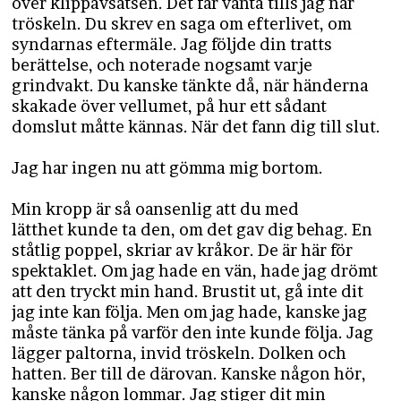
över klippavsatsen. Det får vänta tills jag når
tröskeln. Du skrev en saga om efterlivet, om
syndarnas eftermäle. Jag följde din tratts
berättelse, och noterade nogsamt varje
grindvakt. Du kanske tänkte då, när händerna
skakade över vellumet, på hur ett sådant
domslut måtte kännas. När det fann dig till slut.
Jag har ingen nu att gömma mig bortom.
Min kropp är så oansenlig att du med
lätthet kunde ta den, om det gav dig behag. En
ståtlig poppel, skriar av kråkor. De är här för
spektaklet. Om jag hade en vän, hade jag drömt
att den tryckt min hand. Brustit ut, gå inte dit
jag inte kan följa. Men om jag hade, kanske jag
måste tänka på varför den inte kunde följa. Jag
lägger paltorna, invid tröskeln. Dolken och
hatten. Ber till de därovan. Kanske någon hör,
kanske någon lommar. Jag stiger dit min