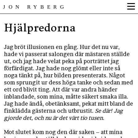
JON RYBERG
Hjälpredorna
Jag bröt illusionen en gång. Hur det nu var,
hade vi passerat salongen där mästaren ställde
ut, och jag hade velat peka på porträttet jag
förfärdigat. Jag hade nog glömt eller inte så
noga tänkt på, hur bilden presenterats. Något
som sprungit ur dess höga tanke och sedan med
ett ord blivit ting. Att där var andra händer
inblandade, som mina, måtte säkert smaka illa.
Jag hade ändå, obetänksamt, pekat mitt bland de
finklädda gästerna och utbrustit.
Se där! Jag
gjorde det, och nu är det värt tio tusen.
Mot slutet kom nog den där saken – att mina