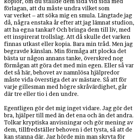
kopior, om du ställde dem sida vid sida med
förlagan, att du måste undra vilket som
var verket – att söka mig en smula. Längtade jag
då, några enstaka år efter att jag lämnat studion,
att ha egna tankar? Och bringa dem till liv, med
ett inspirerat trollslag. Att då skulle det varken
finnas utkast eller kopia. Bara min tråd. Men jag
begravde känslan. Min förmåga att plocka det
bästa ur någon annans tanke, överskred nog
förmågan att göra det med min egen. Eller så var
det så här, behovet av namnlösa hjälpredor
måste vida överstiga det av mästare. Så att för
varje gillesman med högre skråvärdighet, går
där tre eller tio i den undre.
Egentligen gör det mig inget vidare. Jag gör det
bra, hjälper till med än det ena och än det andra.
Tolkar kryptiska anvisningar och gör mening av
dem, tillfredställer behoven i det tysta, så att de
kan stanna där. Jag hörde min man skryta för