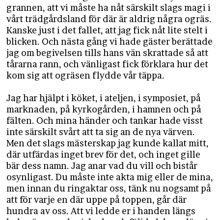
grannen, att vi måste ha nåt särskilt slags magi i
vårt trädgårdsland för där är aldrig några ogräs.
Kanske just i det fallet, att jag fick nåt lite stelt i
blicken. Och nästa gång vi hade gäster berättade
jag om begivelsen tills hans vän skrattade så att
tårarna rann, och vänligast fick förklara hur det
kom sig att ogräsen flydde vår täppa.
Jag har hjälpt i köket, i ateljen, i symposiet, på
marknaden, på kyrkogården, i hamnen och på
fälten. Och mina händer och tankar hade visst
inte särskilt svårt att ta sig an de nya värven.
Men det slags mästerskap jag kunde kallat mitt,
där utfärdas inget brev för det, och inget gille
bär dess namn. Jag anar vad du vill och bistår
osynligast. Du måste inte akta mig eller de mina,
men innan du ringaktar oss, tänk nu nogsamt på
att för varje en där uppe på toppen, går där
hundra av oss. Att vi ledde er i handen längs