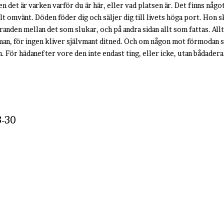
 det är varken varför du är här, eller vad platsen är. Det finns något 
llt omvänt. Döden föder dig och säljer dig till livets höga port. Hon skr
 randen mellan det som slukar, och på andra sidan allt som fattas. All
 man, för ingen kliver självmant ditned. Och om någon mot förmodan 
. För hädanefter vore den inte endast ting, eller icke, utan bådadera
-30