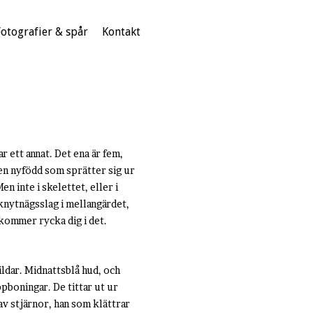
Fotografier & spår
Kontakt
ar ett annat. Det ena är fem,
 en nyfödd som sprätter sig ur
en inte i skelettet, eller i
t knytnägsslag i mellangärdet,
kommer rycka dig i det.
ldar. Midnattsblå hud, och
ppboningar. De tittar ut ur
av stjärnor, han som klättrar