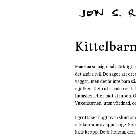
Kittelbar
Man kan se något så märkligt här
det andra två. De säger att ett
vaggan, men det är inte bara så.
mjölken. Det ruttnande i en tak
ljumsken eller mot strupen. O
Vuxenbarnen, utan vördnad, och
I grottaket högt ovan skimrar 
märken som av spjuthugg. Som d
hans kropp. De är honom, den s