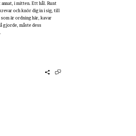
annat, i mitten. Ett hål. Runt
evar och knör dig in i sig, till
t som är ordning här, kavar
så gjorde, måste dess
.