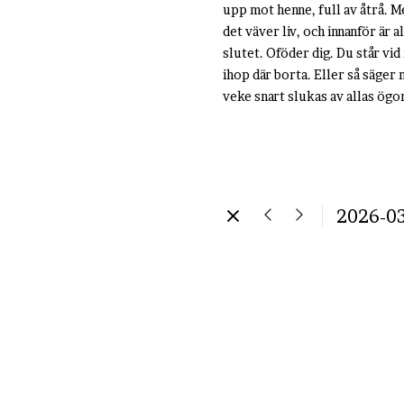
upp mot henne, full av åtrå. Men
det väver liv, och innanför är a
slutet. Oföder dig. Du står vid
ihop där borta. Eller så säger
veke snart slukas av allas ögon
2026-03