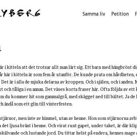
Samma liv
Petition
n
 i kitteln att det trotsar allt man lärt sig. Ett barn med hängbröst di
 år här i kitteln är som fem år utanför. De kunde prata om hårdheten,
 Det är i alla de mjuka delarna av kroppen. Och i själen, och i anden. M
t och tåliga i en annan. Det väses korta fraser här. Ofta följda av et
m du kommer hit som gammalgrå, med skägget ned till bältet. Ja de 
 ändå som ett glin till vinterfesten.
stjärnor, men inte av himmel, utan av henne. Hon som stjärnorna avbi
et ljusa bränt i henne. Och virat runt gapet, under taket, är där kli
kälvande och lustande jord. Du tittar helst på endera, hennes mage 