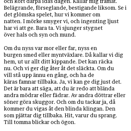
och kort därpå idas dagen. Kallar mig framåt.
Belägrande, förseglande, bestigande liksom. Se i
det glömska spelet, hur vi kommer om
natten. I mörke smyger vi, och ingenting ljust
har vi att ge. Bara ta. Vi sjunger stygnet
över hals och syn och mund.
Om du nyss var mor eller far, nyss en
burgen smed eller myntväxlare. Då kallar vi dig
hem, ut ur allt ditt kippande. Det kan räcka
nu. Och vi ger dig åter åt det släckta. Om du
vill stå upp ännu en gång, och ha de
käras famnar tillbaka. Ja, vi kan ge dig just det.
Det är bara att säga, att du är redo att blända
andra mödrar eller fädrar. Av andra döttrar eller
söner göra skuggor. Och om du tackar ja, då
kommer du vigas åt den blinda klingan. Den
som pjättar dig tillbaka. Hit, varur du sprang.
Till tomma blickar och ögon.