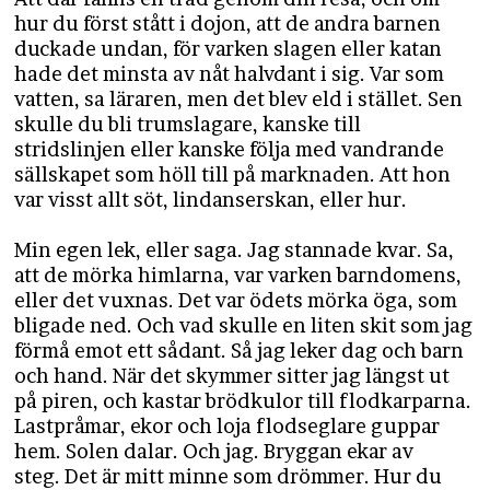
hur du först stått i dojon, att de andra barnen
duckade undan, för varken slagen eller katan
hade det minsta av nåt halvdant i sig. Var som
vatten, sa läraren, men det blev eld i stället. Sen
skulle du bli trumslagare, kanske till
stridslinjen eller kanske följa med vandrande
sällskapet som höll till på marknaden. Att hon
var visst allt söt, lindanserskan, eller hur.
Min egen lek, eller saga. Jag stannade kvar. Sa,
att de mörka himlarna, var varken barndomens,
eller det vuxnas. Det var ödets mörka öga, som
bligade ned. Och vad skulle en liten skit som jag
förmå emot ett sådant. Så jag leker dag och barn
och hand. När det skymmer sitter jag längst ut
på piren, och kastar brödkulor till flodkarparna.
Lastpråmar, ekor och loja flodseglare guppar
hem. Solen dalar. Och jag. Bryggan ekar av
steg. Det är mitt minne som drömmer. Hur du