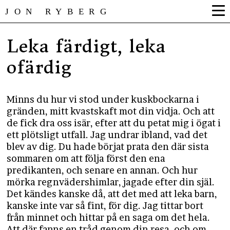
JON RYBERG
Leka färdigt, leka
ofärdig
Minns du hur vi stod under kuskbockarna i
gränden, mitt kvastskaft mot din vidja. Och att
de fick dra oss isär, efter att du petat mig i ögat i
ett plötsligt utfall. Jag undrar ibland, vad det
blev av dig. Du hade börjat prata den där sista
sommaren om att följa först den ena
predikanten, och senare en annan. Och hur
mörka regnvädershimlar, jagade efter din själ.
Det kändes kanske då, att det med att leka barn,
kanske inte var så fint, för dig. Jag tittar bort
från minnet och hittar på en saga om det hela.
Att där fanns en tråd genom din resa, och om