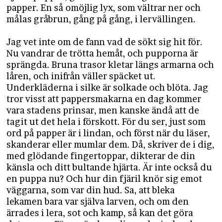
papper. En så omöjlig lyx, som vältrar ner och
målas gråbrun, gång på gång, i lervällingen.
Jag vet inte om de fann vad de sökt sig hit för.
Nu vandrar de trötta hemåt, och pupporna är
sprängda. Bruna trasor kletar längs armarna och
låren, och inifrån väller späcket ut.
Underkläderna i silke är solkade och blöta. Jag
tror visst att pappersmakarna en dag kommer
vara stadens prinsar, men kanske ändå att de
tagit ut det hela i förskott. För du ser, just som
ord på papper är i lindan, och först när du läser,
skanderar eller mumlar dem. Då, skriver de i dig,
med glödande fingertoppar, dikterar de din
känsla och ditt bultande hjärta. Är inte också du
en puppa nu? Och hur din fjäril knör sig emot
väggarna, som var din hud. Sa, att bleka
lekamen bara var själva larven, och om den
ärrades i lera, sot och kamp, så kan det göra