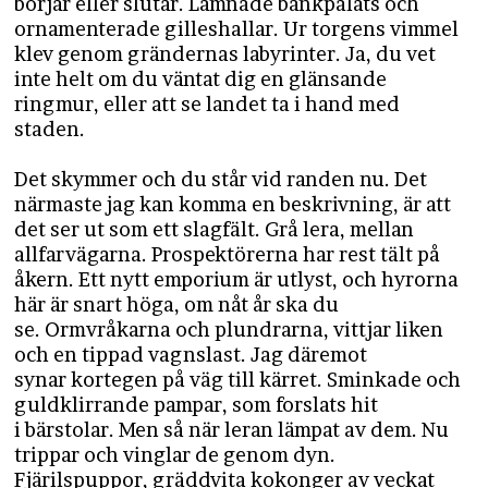
börjar eller slutar. Lämnade bankpalats och
ornamenterade gilleshallar. Ur torgens vimmel
klev genom grändernas labyrinter. Ja, du vet
inte helt om du väntat dig en glänsande
ringmur, eller att se landet ta i hand med
staden.
Det skymmer och du står vid randen nu. Det
närmaste jag kan komma en beskrivning, är att
det ser ut som ett slagfält. Grå lera, mellan
allfarvägarna. Prospektörerna har rest tält på
åkern. Ett nytt emporium är utlyst, och hyrorna
här är snart höga, om nåt år ska du
se. Ormvråkarna och plundrarna, vittjar liken
och en tippad vagnslast. Jag däremot
synar kortegen på väg till kärret. Sminkade och
guldklirrande pampar, som forslats hit
i bärstolar. Men så när leran lämpat av dem. Nu
trippar och vinglar de genom dyn.
Fjärilspuppor, gräddvita kokonger av veckat