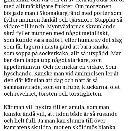
med allt märkligare frukter. Om morgonen
började man i Skomakargränd med porter som
fyller munnen fänkål och tjärsnöre. Stapplar så
vidare till lunch. Myntväxlarnas skramlande
skrå fyller munnen med något metalliskt,
som kunde vara malört, eller humle av det slag
som får lagern i nästa gård att bara smaka
som soppa på sockerkaka, allt så utspädd. Man
ber dem tappa upp något starkare, som
äppelbrännvin. Och de nickar en vidare. Som
hyschande. Kanske man vid åminnelsen ler åt
den där känslan att dag och natt är så
sammanvirade, som en strupe, kluckarna, ölet
och revelriet, törsten och torstigheten.
När man vill nyktra till en smula, som man
kanske ändå vill, att tiden både är så rusande
och helt full. Ja man kan slumra till över
kamratens skuldra, mot en sköldmös blanka