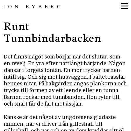
JON RYBERG
Runt
Tunnbindarbacken
Det finns något som börjar när det slutar. Som
en revelj. En yra efter nattlångt härjande. Någon
dansar i torgets fontän. En mor trycker barnen
intill sig. Och sig mot husväggen. I bältet rasslar
hennes nitar. På bakgården ångas plankorna och
trycks till formen av ett leende eller en tunna.
Barnen rockar med tunnbanden. Hon ryter till,
och snart får de fart mot ässjan.
Kanske är det något av ungdomens gladaste
minnen, när vi driver från gilleshall till
gilleshall, och var och en av dem kryddar sitt öl