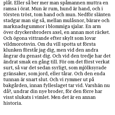
plåt. Eller så ber mer man spåmannen muttra en
ramsa i örat. Mun är rum, hund är hand, och i
törsten tröst, tom hand och mun. Nedför slänten
stadgar man sig så, mellan mulåsnor, bärare och
marknadsgummor i blommiga sjalar. En arm
över dryckersbroders axel, en annan mot räcket.
Och ögona vittrande efter skylt som lovar
vildmorotsvin. Om du vill spotta ut första
klunken förstår jag dig, men vid den andra
ångrar du genast dig. Och vid den tredje har det
ändrat smak en gång till. För om det först verkat
surt, så var det sedan syrligt, som mjölksyrade
gränsaker, som jord, eller tårar. Och den enda
tunnan är snart slut. Och vi rymmer ut på
bakgården, innan fylleslaget tar vid. Varshän nu
då?, undrar din nye broder, för den förre har
visst slukats i vimlet. Men det är en annan
historia.