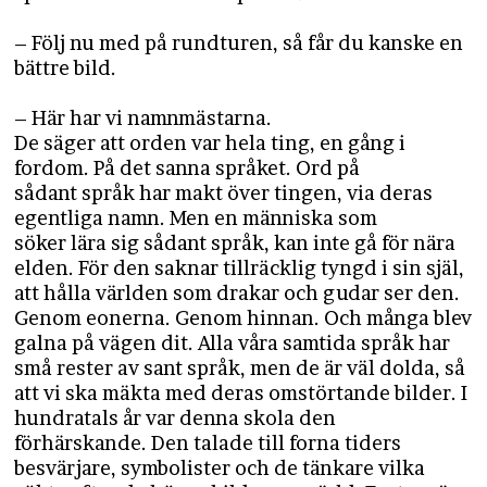
– Följ nu med på rundturen, så får du kanske en
bättre bild.
– Här har vi namnmästarna.
De säger att orden var hela ting, en gång i
fordom. På det sanna språket. Ord på
sådant språk har makt över tingen, via deras
egentliga namn. Men en människa som
söker lära sig sådant språk, kan inte gå för nära
elden. För den saknar tillräcklig tyngd i sin själ,
att hålla världen som drakar och gudar ser den.
Genom eonerna. Genom hinnan. Och många blev
galna på vägen dit. Alla våra samtida språk har
små rester av sant språk, men de är väl dolda, så
att vi ska mäkta med deras omstörtande bilder. I
hundratals år var denna skola den
förhärskande. Den talade till forna tiders
besvärjare, symbolister och de tänkare vilka