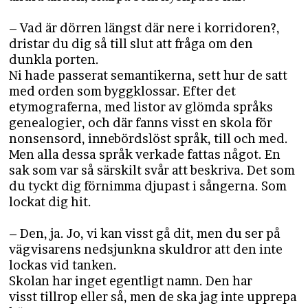
– Vad är dörren längst där nere i korridoren?,
dristar du dig så till slut att fråga om den
dunkla porten.
Ni hade passerat semantikerna, sett hur de satt
med orden som byggklossar. Efter det
etymograferna, med listor av glömda språks
genealogier, och där fanns visst en skola för
nonsensord, innebördslöst språk, till och med.
Men alla dessa språk verkade fattas något. En
sak som var så särskilt svår att beskriva. Det som
du tyckt dig förnimma djupast i sångerna. Som
lockat dig hit.
– Den, ja. Jo, vi kan visst gå dit, men du ser på
vägvisarens nedsjunkna skuldror att den inte
lockas vid tanken.
Skolan har inget egentligt namn. Den har
visst tillrop eller så, men de ska jag inte upprepa