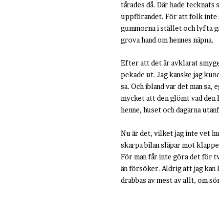
tårades då. Där hade tecknats s
uppförandet. För att folk inte 
gummorna i stället och lyfta g
grova hand om hennes näpna.
Efter att det är avklarat smyge
pekade ut. Jag kanske jag kunde
sa. Och ibland var det man sa, 
mycket att den glömt vad den ha
henne, huset och dagarna utan
Nu är det, vilket jag inte vet 
skarpa bilan släpar mot klappe
För man får inte göra det för t
än försöker. Aldrig att jag kan 
drabbas av mest av allt, om sö