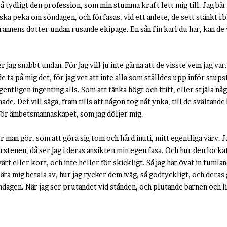
å tydligt den profession, som min stumma kraft lett mig till. Jag bär
ska peka om söndagen, och förfasas, vid ett anlete, de sett stänkt i b
rannens dotter undan rusande ekipage. En sån fin karl du har, kan de 
r jag snabbt undan. För jag vill ju inte gärna att de visste vem jag var
 ta på mig det, för jag vet att inte alla som ställdes upp inför stup
egentligen ingenting alls. Som att tänka högt och fritt, eller stjäla n
de. Det vill säga, fram tills att någon tog nåt ynka, till de svältande
för ämbetsmannaskapet, som jag döljer mig.
hur man gör, som att göra sig tom och hård inuti, mitt egentliga värv. J
rstenen, då ser jag i deras ansikten min egen fasa. Och hur den lockat
värt eller kort, och inte heller för skickligt. Så jag har övat in fumla
lära mig betala av, hur jag rycker dem iväg, så godtyckligt, och deras 
ndagen. När jag ser prutandet vid stånden, och plutande barnen och 