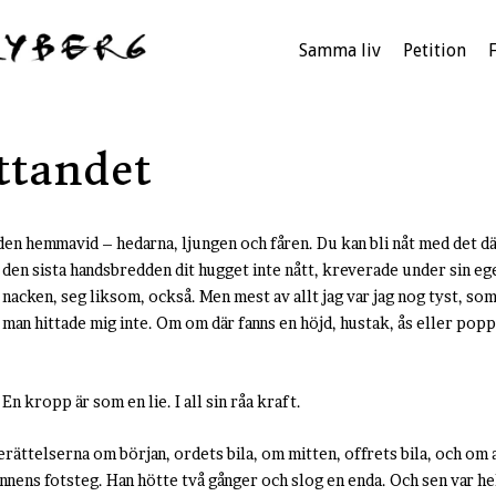
Samma liv
Petition
ttandet
den hemmavid – hedarna, ljungen och fåren. Du kan bli nåt med det dä
r den sista handsbredden dit hugget inte nått, kreverade under sin eg
r nacken, seg liksom, också. Men mest av allt jag var jag nog tyst, so
ja man hittade mig inte. Om om där fanns en höjd, hustak, ås eller popp
 En kropp är som en lie. I all sin råa kraft.
berättelserna om början, ordets bila, om mitten, offrets bila, och om 
nnens fotsteg. Han hötte två gånger och slog en enda. Och sen var hel