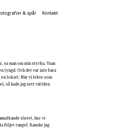
Fotografier & spår
Kontakt
r, sa man om min styrka. Yxan
en tyngd. Och det var inte bara
m en lokatt. När vi lekte som
el, så hade jag sett världen
annalkande slutet, hur vi
a följet rangel. Kanske jag