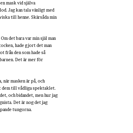
 en mask vid själva
lod. Jag kan tala vänligt med
viska till henne. Skärsåda min
. Om det bara var min själ man
stocken, hade gjort det man
ågot från den som hade så
 barnen. Det är mer för
a, när masken är på, och
 dem till vådliga spektaklet.
ndet, och bidandet, men hur jag
gnista. Det är nog det jag
lipande tungorna.