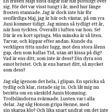
En frusen Majs sista dagar har nåt plötsligt över
sig. För det var visst tungt i år, med hur länge
frosten stannade. Jag är dock inte här för
senfärdiga Maj, jag är här och väntar, på om yra
Juni kommer tidigt. Jag minns så tydligt ett år,
när hon tycktes. Överallt i luften var hon. Se!
Där är en kort springa. Min mänska är så liten.
Tarvar, och kippar efter andan. Kunde du
verkligen titta under lugg, mot den stora ålens
gap, den som kallas Tid, utan att kissa på dig?
Vad är ens ditt, som inte är dess? Din dyra son
emot bröstet. Och är ens barnet ditt, så mycket
som dess?
Jag såg igenom det hela, i glipan. En spricka så
tydlig och klar, ristade sig in. Och låt mig nu
berätta om en särskild Junis blomning.
Trollsländorna svärmade. Lusten var i alla
delar. Jag såg Honom gripa Henne, med
sin skarpa klo? Och lika snart undrat om det inte