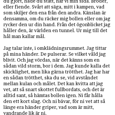
du gjort, hade du stått, här vi min sida. Broder,
eller fiende. Svårt att säga, mitt i kampen, vad
som skiljer den ena från den andra. Känslan är
densamma, om du räcker mig bollen eller om jag
rycker den ur din hand. Från det ögonblicket jag
håller den, är världen en tunnel. Ur mig till det
hål man kallar mål.
Jag talar inte, i omklädningsrummet. Jag tittar
på mina händer. De pulserar. Se vilket våld jag
blivit. Och jag vördas, när det känns som en
sådan vild storm, bor i dem. Jag kunde kalla det
skicklighet, men lika gärna trötthet. Jag har har
en sådan trötthet, ska du se, vid avståndet
mellan kulan och målet. Det kan kvitta att jag
vet, att så snart skottet fullbordats, och det är
alltid sant, så hämtas bollen igen. Ni får hålla
den ett kort slag. Och ni bävar, för ni vet att så
länge era händer griper, vad som är mitt,
vandrande lik är ni.