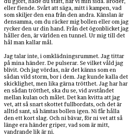
du gjort, hade du stått, här vi min sida. Broder,
eller fiende. Svårt att säga, mitt i kampen, vad
som skiljer den ena från den andra. Känslan är
densamma, om du räcker mig bollen eller om jag
rycker den ur din hand. Från det ögonblicket jag
håller den, är världen en tunnel. Ur mig till det
hål man kallar mål.
Jag talar inte, i omklädningsrummet. Jag tittar
på mina händer. De pulserar. Se vilket våld jag
blivit. Och jag vördas, när det känns som en
sådan vild storm, bor i dem. Jag kunde kalla det
skicklighet, men lika gärna trötthet. Jag har har
en sådan trötthet, ska du se, vid avståndet
mellan kulan och målet. Det kan kvitta att jag
vet, att så snart skottet fullbordats, och det är
alltid sant, så hämtas bollen igen. Ni får hålla
den ett kort slag. Och ni bävar, för ni vet att så
länge era händer griper, vad som är mitt,
vandrande lik är ni.