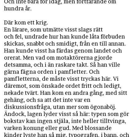
Och inte bara för idag, men fortfarande om
hundra år.
Där kom ett krig.
En lärare, som utmätte visst slags rätt
och fel, undrade hur han kunde låta förbuden
skickas, snabbt och smidigt, från en till annan.
Han kunde visst ha färdas genom landet och
orerat. Men vad om motaktörerna gjorde
detsamma, och i än raskare takt. Så han ville
gärna fägna orden i pamfletter. Och
pamfletterna, de måste visst tryckas här. Vi
däremot, som önskade ordet fritt och ledigt,
nekade tvärt. Han kom en andra gång, med sitt
gehäng, och sa att det inte var en
diskussionsfråga, utan mer som ögonaböj.
Ändock, lagen lyder visst så här: typen som gör
bokstav kan ingen stjäla, inte heller tilltvinga,
varken konung eller gud. Med blossande
kinder lyste han så mig, typografen, i bann, och