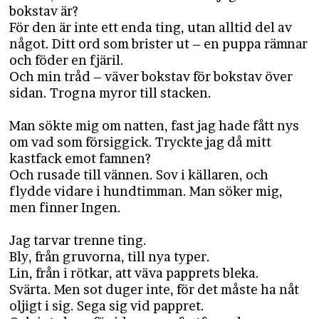
bokstav är?
För den är inte ett enda ting, utan alltid del av
något. Ditt ord som brister ut – en puppa rämnar
och föder en fjäril.
Och min tråd – väver bokstav för bokstav över
sidan. Trogna myror till stacken.
Man sökte mig om natten, fast jag hade fått nys
om vad som försiggick. Tryckte jag då mitt
kastfack emot famnen?
Och rusade till vännen. Sov i källaren, och
flydde vidare i hundtimman. Man söker mig,
men finner Ingen.
Jag tarvar trenne ting.
Bly, från gruvorna, till nya typer.
Lin, från i rötkar, att väva papprets bleka.
Svärta. Men sot duger inte, för det måste ha nåt
oljigt i sig. Sega sig vid pappret.