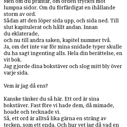
Men om du präntar, om orden tryckts mot
lumpna sidor. Om du förfärdigat en ihållande
storm av ord.
Sådan att den löper sida upp, och sida ned. Till
slut kapitulerat och hållt andan. Innan
du eklaterade,
och nu till andra saken, kapitel nummer två.
Ja, om det inte var för mina snidade typer skulle
du ha sagt ingenting alls. Hela din berättelse, en
vit bok.
Jag gjorde dina bokstäver och slog mitt bly över
varje sida.
Vem är jag då ens?
Kanske tänker du så här. Ett ord är sina
bokstäver. Fast före vi hade dem, då mimade,
hoade och tecknade vi.
Så, ett ord är alltså lika gärna en sträng av
tecken, som ett enda. Och hur vet jag då vad en