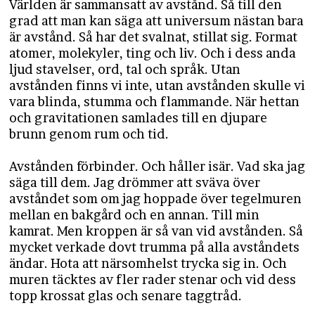
Världen är sammansatt av avstånd. Så till den
grad att man kan säga att universum nästan bara
är avstånd. Så har det svalnat, stillat sig. Format
atomer, molekyler, ting och liv. Och i dess anda
ljud stavelser, ord, tal och språk. Utan
avstånden finns vi inte, utan avstånden skulle vi
vara blinda, stumma och flammande. När hettan
och gravitationen samlades till en djupare
brunn genom rum och tid.
Avstånden förbinder. Och håller isär. Vad ska jag
säga till dem. Jag drömmer att sväva över
avståndet som om jag hoppade över tegelmuren
mellan en bakgård och en annan. Till min
kamrat. Men kroppen är så van vid avstånden. Så
mycket verkade dovt trumma på alla avståndets
ändar. Hota att närsomhelst trycka sig in. Och
muren täcktes av fler rader stenar och vid dess
topp krossat glas och senare taggtråd.