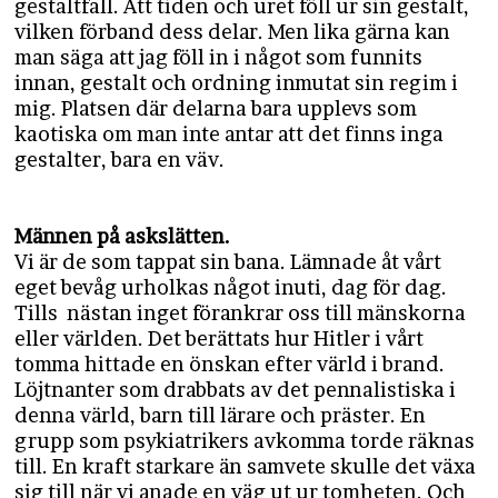
gestaltfall. Att tiden och uret föll ur sin gestalt,
vilken förband dess delar. Men lika gärna kan
man säga att jag föll in i något som funnits
innan, gestalt och ordning inmutat sin regim i
mig. Platsen där delarna bara upplevs som
kaotiska om man inte antar att det finns inga
gestalter, bara en väv.
Männen på askslätten.
Vi är de som tappat sin bana. Lämnade åt vårt
eget bevåg urholkas något inuti, dag för dag.
Tills nästan inget förankrar oss till mänskorna
eller världen. Det berättats hur Hitler i vårt
tomma hittade en önskan efter värld i brand.
Löjtnanter som drabbats av det pennalistiska i
denna värld, barn till lärare och präster. En
grupp som psykiatrikers avkomma torde räknas
till. En kraft starkare än samvete skulle det växa
sig till när vi anade en väg ut ur tomheten. Och