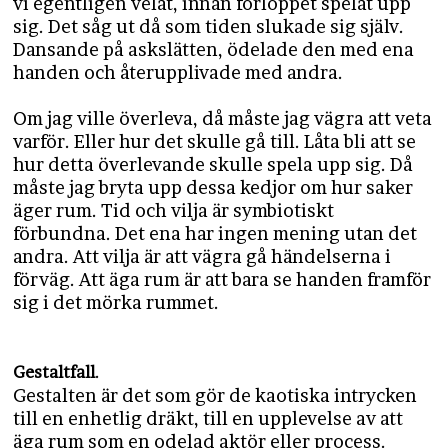
vi egentligen velat, innan förloppet spelat upp
sig. Det såg ut då som tiden slukade sig själv.
Dansande på askslätten, ödelade den med ena
handen och återupplivade med andra.
Om jag ville överleva, då måste jag vägra att veta
varför. Eller hur det skulle gå till. Låta bli att se
hur detta överlevande skulle spela upp sig. Då
måste jag bryta upp dessa kedjor om hur saker
äger rum. Tid och vilja är symbiotiskt
förbundna. Det ena har ingen mening utan det
andra. Att vilja är att vägra gå händelserna i
förväg. Att äga rum är att bara se handen framför
sig i det mörka rummet.
.
Gestaltfall
Gestalten är det som gör de kaotiska intrycken
till en enhetlig dräkt, till en upplevelse av att
äga rum som en odelad aktör eller process.