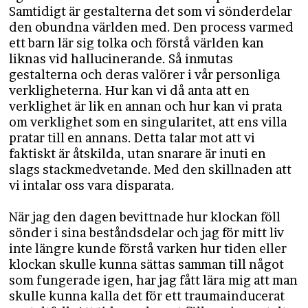
Samtidigt är gestalterna det som vi sönderdelar
den obundna världen med. Den process varmed
ett barn lär sig tolka och förstå världen kan
liknas vid hallucinerande. Så inmutas
gestalterna och deras valörer i vår personliga
verkligheterna. Hur kan vi då anta att en
verklighet är lik en annan och hur kan vi prata
om verklighet som en singularitet, att ens villa
pratar till en annans. Detta talar mot att vi
faktiskt är åtskilda, utan snarare är inuti en
slags stackmedvetande. Med den skillnaden att
vi intalar oss vara disparata.
När jag den dagen bevittnade hur klockan föll
sönder i sina beståndsdelar och jag för mitt liv
inte längre kunde förstå varken hur tiden eller
klockan skulle kunna sättas samman till något
som fungerade igen, har jag fått lära mig att man
skulle kunna kalla det för ett traumainducerat