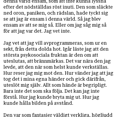
denna värld ensam, som att inte kunna lyssna
efter det nödställdas röst inuti. Den som släckte
ned oron, paniken, och rädslan, hade tyckt sig
se att jag är ensam i denna värld. Så jag blev
ensam av att se mig så. Eller om jag såg mig så
för att jag var det. Jag vet inte.
Jag vet att jag vill avprogrammeras, som ur en
sekt, från detta dolda hot. Igår läste jag att den
största psykosociala fruktan är den om att
uteslutas, att brännmärkas. Det var nära den jag
levde, att den när som helst kunde verkställas.
Hur reser jag mig mot den. Hur vänder jag att jag
tog det i mina egna händer och gick därifrån,
uteslöt mig själv. Allt som hände är begripligt.
Bara inte det som ska följa. Det kan jag inte
förstå. Hur jag kunde bryta mig ut. Hur jag
kunde hålla bilden på avstånd.
Den var som fantasier väldigt verkliga, högljudd