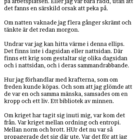
på arbetsplatsen. Eller jag var bara rädd, utan att
det fanns en särskild orsak att peka på.
Om natten vaknade jag flera gånger skrämt och
tänkte är det redan morgon.
Undrar var jag kan hitta värme i denna ellips.
Det finns inte i dagsidan eller nattsidan. Där
finns ett krig som gestaltar sig olika dagsidan
och i nattsidan, och i deras sammandrabbande.
Hur jag förhandlar med krafterna, som om
freden kunde köpas. Och som att jag glömde att
de var en och samma mänska, samsades om en
kropp och ett liv. Ett bibliotek av minnen.
Om kriget har tagit sig inuti mig, var kom det
från. Var kriget mellan ordning och entropi.
Mellan norm och brott. HUr det nu var så
propagerade det sig där ute. Var det för att jag