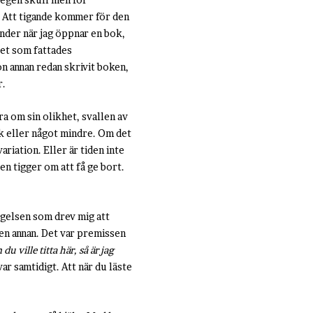
. Att tigande kommer för den
änder när jag öppnar en bok,
det som fattades
on annan redan skrivit boken,
r.
a om sin olikhet, svallen av
ok eller något mindre. Om det
ariation. Eller är tiden inte
n tigger om att få ge bort.
tygelsen som drev mig att
 en annan. Det var premissen
du ville titta här, så är jag
ar samtidigt. Att när du läste