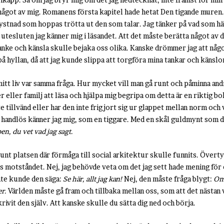
 något av mig. Romanens första kapitel hade hetat Den tigande muren
tystnad som hoppas trötta ut den som talar. Jag tänker på vad som h
 utesluten jag känner mig i läsandet. Att det måste berätta något av 
 tanke och känsla skulle bejaka oss olika. Kanske drömmer jag att någ
 på hyllan, då att jag kunde slippa att torgföra mina tankar och känslo
itt liv var samma fråga. Hur mycket vill man gå runt och påminna andr
eller familj att läsa och hjälpa mig begripa om detta är en riktig b
te tillvänd eller har den inte frigjort sig ur glappet mellan norm och v
 handlös känner jag mig, som en tiggare. Med en skål guldmynt som de
en, du vet vad jag sagt.
 runt platsen där förmåga till social arkitektur skulle funnits. Över
s motståndet. Nej, jag behövde veta om det jag sett hade mening för
nte kunde den säga:
Se här, allt jag kan!
Nej, den måste fråga blygt:
Om 
er.
Världen måste gå fram och tillbaka mellan oss, som att det nästan v
ivit den själv. Att kanske skulle du sätta dig ned och börja.