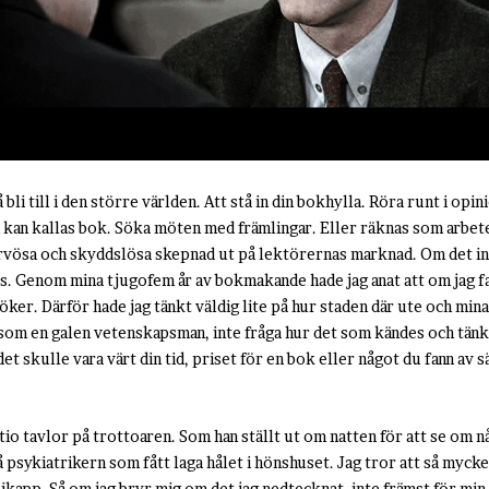
i till i den större världen. Att stå in din bokhylla. Röra runt i opin
m kan kallas bok. Söka möten med främlingar. Eller räknas som arbet
vösa och skyddslösa skepnad ut på lektörernas marknad. Om det int
its. Genom mina tjugofem år av bokmakande hade jag anat att om jag fa
öker. Därför hade jag tänkt väldig lite på hur staden där ute och min
 som en galen vetenskapsman, inte fråga hur det som kändes och tänk
et skulle vara värt din tid, priset för en bok eller något du fann av s
tio tavlor på trottoaren. Som han ställt ut om natten för att se om n
 psykiatrikern som fått laga hålet i hönshuset. Jag tror att så mycket
kapp. Så om jag bryr mig om det jag nedtecknat, inte främst för min