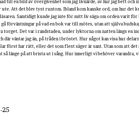
d till en bild av övergivenhet som jag livnärde, av hur jag bett och i
där ute. Att det blev tyst runtom. Ibland kom kanske ord, om hur det k
äsaren. Samtidigt kunde jag inte för mitt liv säga om orden varit för l
å förväntningar på vad en bok var till mötes, utan att själva budskap
a torget. Det var i randstaden, under lyktorna om natten längs en ind
ch där väntar jag än, på tråden i bröstet. Hur något kan visa hur delar
ar först har rätt, eller det som flest säger är sant. Utan som att det 
 så länge på att brista ut i sång. Hur innerligt vi behöver varandra,
-25