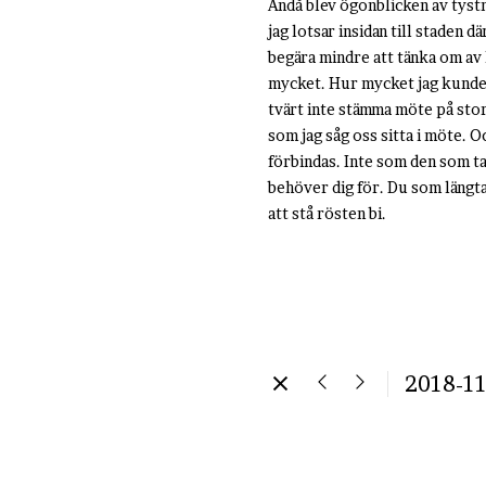
Ändå blev ögonblicken av tystna
jag lotsar insidan till staden 
begära mindre att tänka om av l
mycket. Hur mycket jag kunde g
tvärt inte stämma möte på stor
som jag såg oss sitta i möte. O
förbindas. Inte som den som tal
behöver dig för. Du som längtat
att stå rösten bi.
2018-11