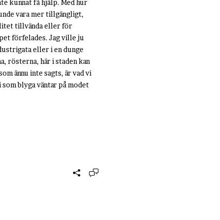
nte kunnat få hjälp. Med hur
unde vara mer tillgängligt,
itet tillvända eller för
et förfelades. Jag ville ju
ustrigata eller i en dunge
na, rösterna, här i staden kan
som ännu inte sagts, är vad vi
 vi som blyga väntar på modet