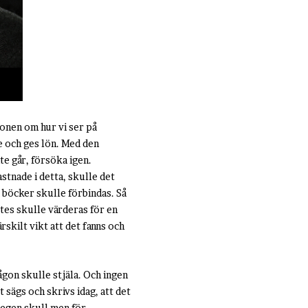
ionen om hur vi ser på
e och ges lön. Med den
e går, försöka igen.
stnade i detta, skulle det
a böcker skulle förbindas. Så
tes skulle värderas för en
ärskilt vikt att det fanns och
ågon skulle stjäla. Och ingen
 sägs och skrivs idag, att det
 egen skull men för