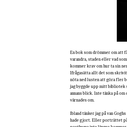
En bok som drömmer om att få bl
varandra, staden eller vad so
kommer krav om hur ta sin ner
Ifrågasätta allt det som skriv
nöta ned lusten att göra fler b
jag byggde upp mitt bibliotek
annans blick. Inte tänka på om d
värnades om.
Ibland tänker jag på van Goghs 
hade gjort. Eller porträttet på
posthuma inte längre kommer i