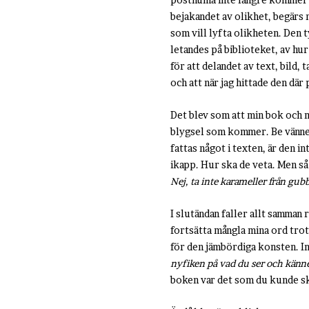
bejakandet av olikhet, begärs
som vill lyfta olikheten. Den 
letandes på biblioteket, av hur
för att delandet av text, bild,
och att när jag hittade den där
Det blev som att min bok och m
blygsel som kommer. Be vänner 
fattas något i texten, är den in
ikapp. Hur ska de veta. Men så
Nej, ta inte karameller från gubb
I slutändan faller allt samman
fortsätta mångla mina ord trot
för den jämbördiga konsten. I
nyfiken på vad du ser och känn
boken var det som du kunde skr