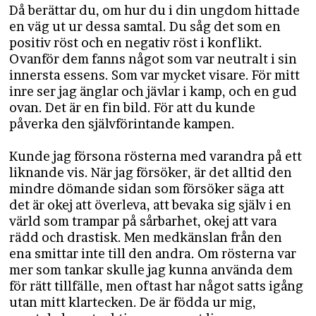
Då berättar du, om hur du i din ungdom hittade
en väg ut ur dessa samtal. Du såg det som en
positiv röst och en negativ röst i konflikt.
Ovanför dem fanns något som var neutralt i sin
innersta essens. Som var mycket visare. För mitt
inre ser jag änglar och jävlar i kamp, och en gud
ovan. Det är en fin bild. För att du kunde
påverka den självförintande kampen.
Kunde jag försona rösterna med varandra på ett
liknande vis. När jag försöker, är det alltid den
mindre dömande sidan som försöker säga att
det är okej att överleva, att bevaka sig själv i en
värld som trampar på sårbarhet, okej att vara
rädd och drastisk. Men medkänslan från den
ena smittar inte till den andra. Om rösterna var
mer som tankar skulle jag kunna använda dem
för rätt tillfälle, men oftast har något satts igång
utan mitt klartecken. De är födda ur mig,