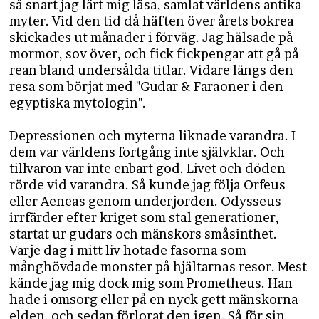
så snart jag lärt mig läsa, samlat världens antika
myter. Vid den tid då häften över årets bokrea
skickades ut månader i förväg. Jag hälsade på
mormor, sov över, och fick fickpengar att gå på
rean bland undersålda titlar. Vidare längs den
resa som börjat med "Gudar & Faraoner i den
egyptiska mytologin".
Depressionen och myterna liknade varandra. I
dem var världens fortgång inte självklar. Och
tillvaron var inte enbart god. Livet och döden
rörde vid varandra. Så kunde jag följa Orfeus
eller Aeneas genom underjorden. Odysseus
irrfärder efter kriget som stal generationer,
startat ur gudars och mänskors småsinthet.
Varje dag i mitt liv hotade fasorna som
månghövdade monster på hjältarnas resor. Mest
kände jag mig dock mig som Prometheus. Han
hade i omsorg eller på en nyck gett mänskorna
elden, och sedan förlorat den igen. Så för sin