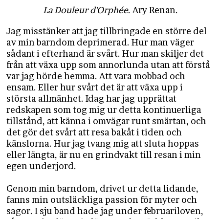
​
La Douleur d'Orphée
. Ary Renan.
Jag misstänker att jag tillbringade en större del
av min barndom deprimerad. Hur man väger
sådant i efterhand är svårt. Hur man skiljer det
från att växa upp som annorlunda utan att förstå
var jag hörde hemma. Att vara mobbad och
ensam. Eller hur svårt det är att växa upp i
största allmänhet. Idag har jag upprättat
redskapen som tog mig ur detta kontinuerliga
tillstånd, att känna i omvägar runt smärtan, och
det gör det svårt att resa bakåt i tiden och
känslorna. Hur jag tvang mig att sluta hoppas
eller längta, är nu en grindvakt till resan i min
egen underjord.
Genom min barndom, drivet ur detta lidande,
fanns min outsläckliga passion för myter och
sagor. I sju band hade jag under februariloven,