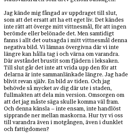
Jag kände mig fångad av uppdraget till slut,
som att det ersatt att ha ett eget liv. Det kändes
inte rätt att överge mitt vittnesmål, för att ingen
berömde eller belönade det. Men samtidigt
fanns i allt det outsagda i mitt vittnesmål denna
negativa bild. Vi lämnas övergivna där vi inte
längre kan hålla tag i och värna om varandra.
Där avståndet brustit som fjädern i leksaken.
Till slut går det inte att vrida upp den för att
delarna är inte sammanlänkade längre. Jag hade
blivit revan själv. En bild av tiden. Och jag
behövde så mycket av dig där ute i staden,
fullmakten att dela min version. Omsorgen om
att det jag måste säga skulle komma väl fram.
Och denna känsla – inte ensam, inte handlöst
sipprande ner mellan maskorna. Hur tyr vi oss
till varandra även i motgången, även i dunklet
och fattigdomen?