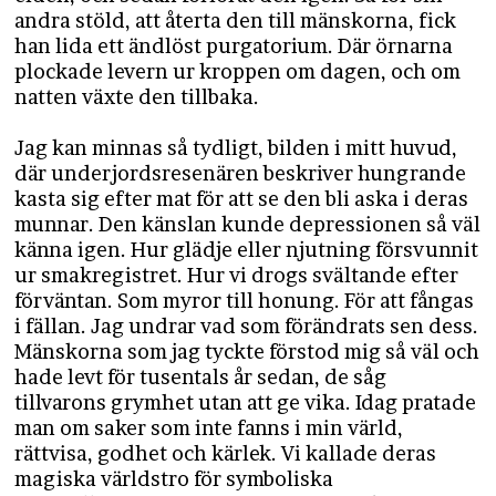
andra stöld, att återta den till mänskorna, fick
han lida ett ändlöst purgatorium. Där örnarna
plockade levern ur kroppen om dagen, och om
natten växte den tillbaka.
Jag kan minnas så tydligt, bilden i mitt huvud,
där underjordsresenären beskriver hungrande
kasta sig efter mat för att se den bli aska i deras
munnar. Den känslan kunde depressionen så väl
känna igen. Hur glädje eller njutning försvunnit
ur smakregistret. Hur vi drogs svältande efter
förväntan. Som myror till honung. För att fångas
i fällan. Jag undrar vad som förändrats sen dess.
Mänskorna som jag tyckte förstod mig så väl och
hade levt för tusentals år sedan, de såg
tillvarons grymhet utan att ge vika. Idag pratade
man om saker som inte fanns i min värld,
rättvisa, godhet och kärlek. Vi kallade deras
magiska världstro för symboliska