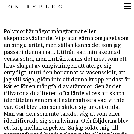
JON RYBERG
Polymorf är något mångformat eller
skepnadsväxlande. Vi pratar gärna om jaget som
en singularitet, men sällan känns det som jag
passar i denna mall. Utifrån kan min skepnad
verka solid, men inifrån känns det mest som ett
krav skapat av omgivningen att återge sig
entydigt. Inuti den bor annat så väsensskilt, att
jag vill säga, glöm inte att denna kropp endast är
kärlet för en mångfald av stämmor. Sen är det
tillvarons dualiteter, ofta lärde vi oss att skapa
identiteten genom att externalisera vad vi inte
var. God blev den som skilde sig ur det onda.
Man var den som inte talade, såg ut som eller
identifierade sig som kvinna. Och följderna blev
ett krig mellan aspekter. Så jag sökte mig till