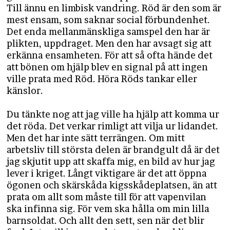
Till ännu en limbisk vandring. Röd är den som är
mest ensam, som saknar social förbundenhet.
Det enda mellanmänskliga samspel den har är
plikten, uppdraget. Men den har avsagt sig att
erkänna ensamheten. För att så ofta hände det
att bönen om hjälp blev en signal på att ingen
ville prata med Röd. Höra Röds tankar eller
känslor.
Du tänkte nog att jag ville ha hjälp att komma ur
det röda. Det verkar rimligt att vilja ur lidandet.
Men det har inte sätt terrängen. Om mitt
arbetsliv till största delen är brandgult då är det
jag skjutit upp att skaffa mig, en bild av hur jag
lever i kriget. Långt viktigare är det att öppna
ögonen och skärskåda kigsskådeplatsen, än att
prata om allt som måste till för att vapenvilan
ska infinna sig. För vem ska hålla om min lilla
barnsoldat. Och allt den sett, sen när det blir