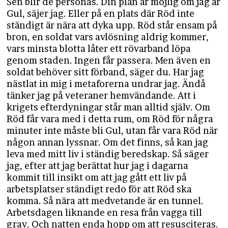
Sen blir de personas. Din plan är möjlig om jag är
Gul, säjer jag. Eller på en plats där Röd inte
ständigt är nära att dyka upp. Röd står ensam på
bron, en soldat vars avlösning aldrig kommer,
vars minsta blotta låter ett rövarband löpa
genom staden. Ingen får passera. Men även en
soldat behöver sitt förband, säger du. Har jag
nästlat in mig i metaforerna undrar jag. Ändå
tänker jag på veteraner hemvändande. Att i
krigets efterdyningar står man alltid själv. Om
Röd får vara med i detta rum, om Röd för några
minuter inte måste bli Gul, utan får vara Röd när
någon annan lyssnar. Om det finns, så kan jag
leva med mitt liv i ständig beredskap. Så säger
jag, efter att jag berättat hur jag i dagarna
kommit till insikt om att jag gått ett liv på
arbetsplatser ständigt redo för att Röd ska
komma. Så nära att medvetande är en tunnel.
Arbetsdagen liknande en resa från vagga till
grav. Och natten enda hopp om att resusciteras.