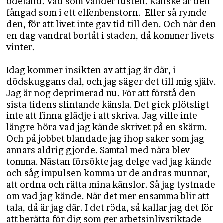
ödeland. Vad som vänder lusten. Kanske är den
fångad som i ett elfenbenstorn. Eller så rymde
den, för att livet inte gav tid till den. Och när den
en dag vandrat bortåt i staden, då kommer livets
vinter.
Idag kommer insikten av att jag är där, i
dödskuggans dal, och jag säger det till mig själv.
Jag är nog deprimerad nu. För att förstå den
sista tidens slintande känsla. Det gick plötsligt
inte att finna glädje i att skriva. Jag ville inte
längre höra vad jag kände skrivet på en skärm.
Och på jobbet blandade jag ihop saker som jag
annars aldrig gjorde. Samtal med nära blev
tomma. Nästan försökte jag delge vad jag kände
och såg impulsen komma ur de andras munnar,
att ordna och rätta mina känslor. Så jag tystnade
om vad jag kände. När det mer ensamma blir att
tala, då är jag där. I det röda, så kallar jag det för
att berätta för dig som ger arbetsinlivsriktade