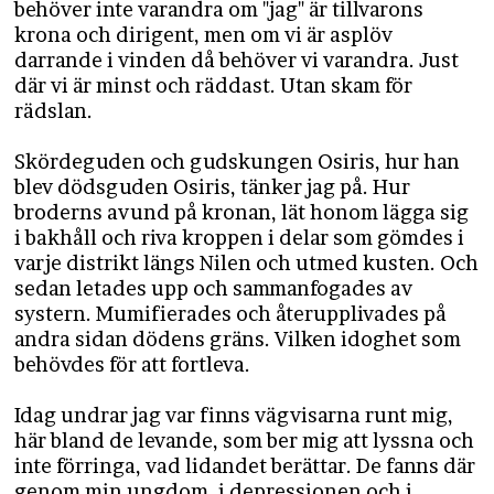
behöver inte varandra om "jag" är tillvarons
krona och dirigent, men om vi är asplöv
darrande i vinden då behöver vi varandra. Just
där vi är minst och räddast. Utan skam för
rädslan.
Skördeguden och gudskungen Osiris, hur han
blev dödsguden Osiris, tänker jag på. Hur
broderns avund på kronan, lät honom lägga sig
i bakhåll och riva kroppen i delar som gömdes i
varje distrikt längs Nilen och utmed kusten. Och
sedan letades upp och sammanfogades av
systern. Mumifierades och återupplivades på
andra sidan dödens gräns. Vilken idoghet som
behövdes för att fortleva.
Idag undrar jag var finns vägvisarna runt mig,
här bland de levande, som ber mig att lyssna och
inte förringa, vad lidandet berättar. De fanns där
genom min ungdom, i depressionen och i