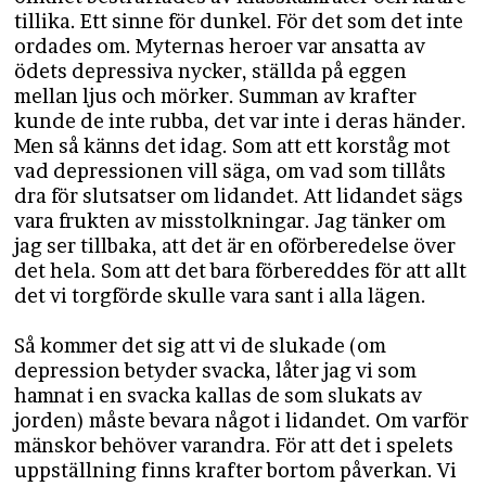
tillika. Ett sinne för dunkel. För det som det inte
ordades om. Myternas heroer var ansatta av
ödets depressiva nycker, ställda på eggen
mellan ljus och mörker. Summan av krafter
kunde de inte rubba, det var inte i deras händer.
Men så känns det idag. Som att ett korståg mot
vad depressionen vill säga, om vad som tillåts
dra för slutsatser om lidandet. Att lidandet sägs
vara frukten av misstolkningar. Jag tänker om
jag ser tillbaka, att det är en oförberedelse över
det hela. Som att det bara förbereddes för att allt
det vi torgförde skulle vara sant i alla lägen.
Så kommer det sig att vi de slukade (om
depression betyder svacka, låter jag vi som
hamnat i en svacka kallas de som slukats av
jorden) måste bevara något i lidandet. Om varför
mänskor behöver varandra. För att det i spelets
uppställning finns krafter bortom påverkan. Vi