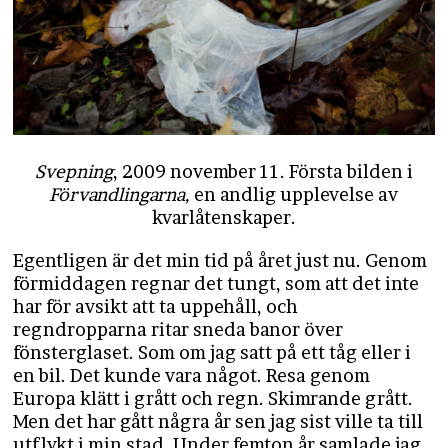
Svepning
, 2009 november 11. Första bilden i
Förvandlingarna,
en andlig upplevelse av
kvarlåtenskaper.
Egentligen är det min tid på året just nu. Genom
förmiddagen regnar det tungt, som att det inte
har för avsikt att ta uppehåll, och
regndropparna ritar sneda banor över
fönsterglaset. Som om jag satt på ett tåg eller i
en bil. Det kunde vara något. Resa genom
Europa klätt i grått och regn. Skimrande grått.
Men det har gått några år sen jag sist ville ta till
utflykt i min stad. Under femton år samlade jag