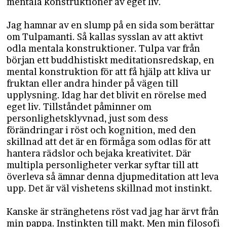
mentala konstruktioner av eget liv.
Jag hamnar av en slump på en sida som berättar
om Tulpamanti. Så kallas sysslan av att aktivt
odla mentala konstruktioner. Tulpa var från
början ett buddhistiskt meditationsredskap, en
mental konstruktion för att få hjälp att kliva ur
fruktan eller andra hinder på vägen till
upplysning. Idag har det blivit en rörelse med
eget liv. Tillståndet påminner om
personlighetsklyvnad, just som dess
förändringar i röst och kognition, med den
skillnad att det är en förmåga som odlas för att
hantera rädslor och bejaka kreativitet. Där
multipla personligheter verkar syftar till att
överleva så ämnar denna djupmeditation att leva
upp. Det är väl vishetens skillnad mot instinkt.
Kanske är stränghetens röst vad jag har ärvt från
min pappa. Instinkten till makt. Men min filosofi