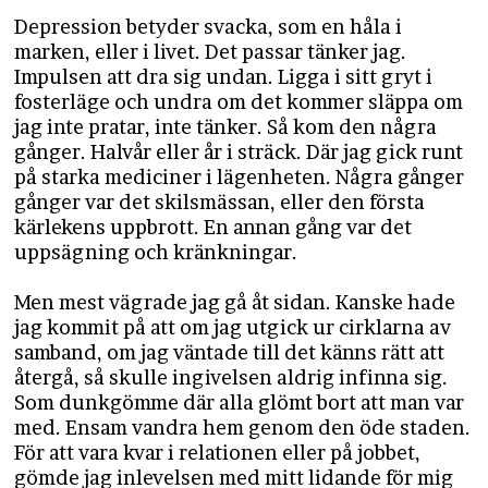
Depression betyder svacka, som en håla i
marken, eller i livet. Det passar tänker jag.
Impulsen att dra sig undan. Ligga i sitt gryt i
fosterläge och undra om det kommer släppa om
jag inte pratar, inte tänker. Så kom den några
gånger. Halvår eller år i sträck. Där jag gick runt
på starka mediciner i lägenheten. Några gånger
gånger var det skilsmässan, eller den första
kärlekens uppbrott. En annan gång var det
uppsägning och kränkningar.
Men mest vägrade jag gå åt sidan. Kanske hade
jag kommit på att om jag utgick ur cirklarna av
samband, om jag väntade till det känns rätt att
återgå, så skulle ingivelsen aldrig infinna sig.
Som dunkgömme där alla glömt bort att man var
med. Ensam vandra hem genom den öde staden.
För att vara kvar i relationen eller på jobbet,
gömde jag inlevelsen med mitt lidande för mig