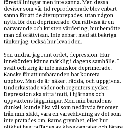
föreställningar men inte sanna. Men dessa
deviser som vår tid reproducerade blev enbart
sanna för att de återupprepades, utan någon
nytta för den deprimerade. Om rättvisa är en
närvarande och kristen värdering, hur bemötte
man då orättvisan. Inte enbart med att bekriga
tänker jag. Också hur leva i den.
Sen undrar jag runt ordet, depression. Hur
innebörden känns märklig i dagens samhälle. I
svält och krig är inte mänskor deprimerade.
Kanske för att umbäranden har konreta
upphov. Men de är säkert rädda, och uppgivna.
Underkastade väder och regenters nycker.
Depression ska sitta inuti, i hjärnans och
uppväxtens läggningar. Men min barndoms
dunkel, kunde lika väl som nedärvda fenomen
från min släkt, vara en varseblivning av det som
inte pratades om. Barns grymhet, eller hur
olikhet bestraffades av klasskamrater och lärare