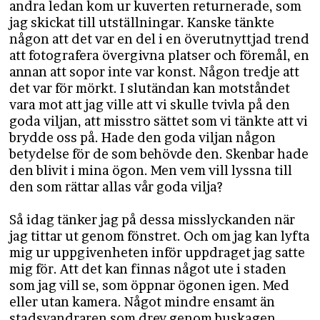
andra ledan kom ur kuverten returnerade, som
jag skickat till utställningar. Kanske tänkte
någon att det var en del i en överutnyttjad trend
att fotografera övergivna platser och föremål, en
annan att sopor inte var konst. Någon tredje att
det var för mörkt. I slutändan kan motståndet
vara mot att jag ville att vi skulle tvivla på den
goda viljan, att misstro sättet som vi tänkte att vi
brydde oss på. Hade den goda viljan någon
betydelse för de som behövde den. Skenbar hade
den blivit i mina ögon. Men vem vill lyssna till
den som rättar allas vår goda vilja?
Så idag tänker jag på dessa misslyckanden när
jag tittar ut genom fönstret. Och om jag kan lyfta
mig ur uppgivenheten inför uppdraget jag satte
mig för. Att det kan finnas något ute i staden
som jag vill se, som öppnar ögonen igen. Med
eller utan kamera. Något mindre ensamt än
stadsvandraren som drev genom buskagen.