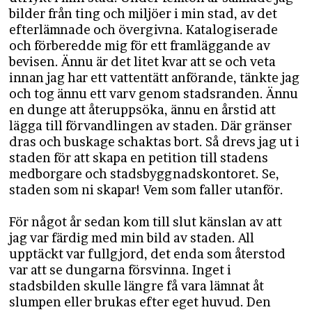
bilder från ting och miljöer i min stad, av det
efterlämnade och övergivna. Katalogiserade
och förberedde mig för ett framläggande av
bevisen. Ännu är det litet kvar att se och veta
innan jag har ett vattentätt anförande, tänkte jag
och tog ännu ett varv genom stadsranden. Ännu
en dunge att återuppsöka, ännu en årstid att
lägga till förvandlingen av staden. Där gränser
dras och buskage schaktas bort. Så drevs jag ut i
staden för att skapa en petition till stadens
medborgare och stadsbyggnadskontoret. Se,
staden som ni skapar! Vem som faller utanför.
För något år sedan kom till slut känslan av att
jag var färdig med min bild av staden. All
upptäckt var fullgjord, det enda som återstod
var att se dungarna försvinna. Inget i
stadsbilden skulle längre få vara lämnat åt
slumpen eller brukas efter eget huvud. Den