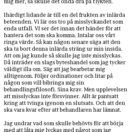
mig mer, så skulle det onda dra på flykten.
Ihärdigt lidande är till en del frukten av inlärda
beteenden. Vi lär oss tro på misslyckandet som
enda utfall. VI ser det innan det händer för att
hantera det som ska komma. Intalar oss vårt
ringa värde. Så kan någon senare säga att den
ska ta bort denna inlärda sträng ur min insida.
Att om jag kunde så skulle jag inte misslyckas.
Då inträder en slags byteshandel som jag tycker
väldigt illa om. Säg att jag bearbetar mig
alltigenom. Följer ordinationer och litar på
någon som vill bibringa mig sin
behandlingsfilosofi. Sina krav. Men upplevelsen
att misslyckas inte försvinner. Allt är pantsatt
kring att tvinga igenom en slutsats. Och att den
ska vara kvar efter att behandlaren har lämnat.
Jag undrar vad som skulle behövts för att börja
med att låta mig lyckas med något som jag