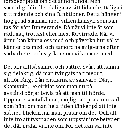
försöker prata om det annorlunda. Men
samtidigt blir fler dåliga av sitt lidande. Dåliga i
sitt mående och sina funktioner. Detta hänger i
hög grad samman med vilken hänsyn som kan
tas för vårt fungerande. Då när vi inte är som
räddast, tröttast eller mest förvirrade. När vi
ännu kan känna oss med och påverka hur väl vi
känner oss med, och samordna miljöerna efter
sårbarheter och styrkor som vi kommer med.
Det blir alltså sämre, och bättre. Svårt att känna
sig delaktig, då man tvingats ta timeout,
alltför långt från cirklarna av samvaro. Där, i
skamvrån. De cirklar som man nu på
avstånd börjar tvivla på att man tillhörde.
Öppnare samtalklimat, möjligt att prata om vad
som hänt om man hela tiden tänker på att inte
slå ned blicken när man pratar om det. Och att
inte tro att tystnaden som uppstår inte betyder:
det där pratar vi inte om. För det kan väl inte