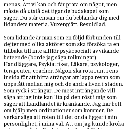
menas. Att vi kan och får prata om något, men
måste då utstå det tigande budskapet som
säger. Du står ensam om du beblandar dig med
lidandets materia. Vuxenpjätt. Besuldlad.
Som lidande är man som en följd förbunden till
dejter med olika aktörer som ska försöka ta en
tillbaka till inte alltför psykosocialt avvikande
beteende (borde jag säga tolkningar).
Handläggare, Psykiatriker, Läkare, psykologer,
terapeuter, coacher. Någon ska rota runt i ens
insida för att hitta strängar att lappa revan som
uppstått mellan mig och de andra liven i staden.
Som ryck i strängar. De mest inträngande vill
säga att jag inte kan lita på den röst i mig som
säger att handlandet är kränkande. Jag har bett
om hjälp men ordinationer som kommer. De
verkar säga att roten till det onda ligger i min
personlighet, i mina val. Att om jag kunde kröka