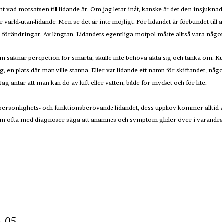
mt vad motsatsen till lidande är. Om jag letar inåt, kanske är det den insjukna
ärld-utan-lidande. Men se det är inte möjligt. För lidandet är förbundet till att 
v förändringar. Av längtan. Lidandets egentliga motpol måste alltså vara något
 saknar percpetion för smärta, skulle inte behöva akta sig och tänka om. Kun
g, en plats där man ville stanna. Eller var lidande ett namn för skiftandet, någ
Jag antar att man kan dö av luft eller vatten, både för mycket och för lite.
de, personlighets- och funktionsberövande lidandet, dess upphov kommer alltid 
som ofta med diagnoser säga att anamnes och symptom glider över i varandra
8-05