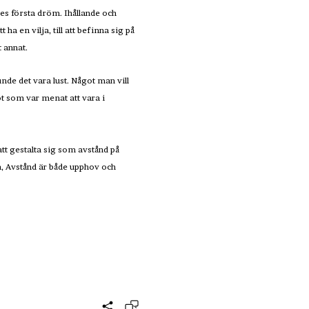
des första dröm. Ihållande och
ha en vilja, till att befinna sig på
 annat.
de det vara lust. Något man vill
ot som var menat att vara i
att gestalta sig som avstånd på
, Avstånd är både upphov och