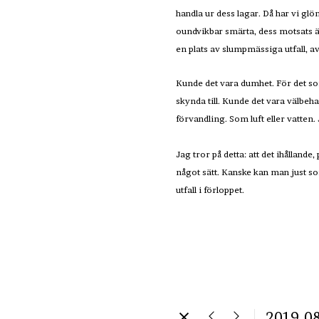
handla ur dess lagar. Då har vi glö
oundvikbar smärta, dess motsats är v
en plats av slumpmässiga utfall, a
Kunde det vara dumhet. För det som
skynda till. Kunde det vara välbeha
förvandling. Som luft eller vatten. 
Jag tror på detta: att det ihållan
något sätt. Kanske kan man just 
utfall i förloppet.
2019-0