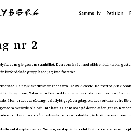
Samma liv
Petition
g nr 2
 klyfta som går genom samhället. Den som hade med olikhet i tal, tanke, ges
vår förfördelade grupp hade jag inte faststält.
cinerade. De psykiskt funktionsnedsatta. De avvikande. De med psykisk ohäls
att kalla sig dem. Saker som fick makt när man sa orden och pekade på en anna
nde. Men ordet var så tungt och flyktigt på en gång. Att det verkade svårt för a
ågot som berörde alla och inte bara de som stod på denna sidan gapet. Det där
ndlade om att vi inte var så avvikande som det antyddes. Vi bröt normen men
 skulle velat vägledde oss. Senare, en dag är lidandet fastnat i oss som en följd 