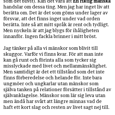
som det blivit). Kan det vara att
En riktig mänska
handslar om dessa ting. Men jag har inget liv att
berätta om. Det är det som göms under lager av
försvar, att det finns inget under vad orden
berätta. Inte så att mitt språk är rent och tydligt.
Men nyckeln är att jag blygs för ihåligheten
innanför. Ingen fackla brinner i mitt bröst.
Jag tänker på alla vi mänskor som blivit till
skuggor. Varför vi finns kvar. För att man inte
kan gå runt och förinta alla som tycker sig
misslyckade med livet och mellanmänsklighet.
Men samtidigt är det ett tillstånd som det inte
finns förberedelse och helande för. Inte bara
ungmöer och ungkarlar utan mänskor som
själva tanken på relationer försätter i tillstånd av
självanklagelse. Mänskor som lär sig leva utan
men ändå har svårt att längre minnas vad de
haft ett kort slag och resten av livet sagt nej till.