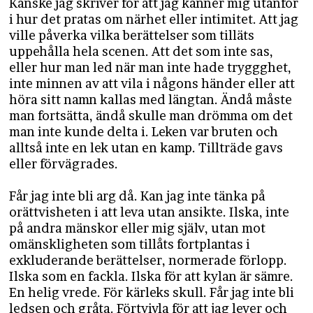
Kanske jag skriver för att jag känner mig utanför
i hur det pratas om närhet eller intimitet. Att jag
ville påverka vilka berättelser som tilläts
uppehålla hela scenen. Att det som inte sas,
eller hur man led när man inte hade tryggghet,
inte minnen av att vila i någons händer eller att
höra sitt namn kallas med längtan. Ändå måste
man fortsätta, ändå skulle man drömma om det
man inte kunde delta i. Leken var bruten och
alltså inte en lek utan en kamp. Tillträde gavs
eller förvägrades.
Får jag inte bli arg då. Kan jag inte tänka på
orättvisheten i att leva utan ansikte. Ilska, inte
på andra mänskor eller mig själv, utan mot
omänskligheten som tillåts fortplantas i
exkluderande berättelser, normerade förlopp.
Ilska som en fackla. Ilska för att kylan är sämre.
En helig vrede. För kärleks skull. Får jag inte bli
ledsen och gråta. Förtvivla för att jag lever och