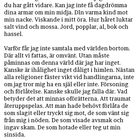
du har gått vidare. Kan jag inte få dagdrömma
dina armar om min midja. DIn varma kind mot
min nacke. Viskande i mitt öra. Hur håret luktar
salt vind och mossa. Jord, popplar, al, bok och
hassel.
Varför får jag inte samtala med världen bortom.
Där allt vi fattas, är omvänt. Utan måste
påminnas om denna värld där jag har inget.
Kanske är ihålighet inget dåligt i himlen. Nästan
alla religioner fäster vikt vid handlingarna, inte
om jag tror mig ha en själ eller inte. Försoning
och förlåtelse. Kanske skulle jag falla där. Vad
betyder det att minnas oförätterna. Att traumat
återuppspelas. Att man hade behövt förlåta de
som slagit eller tryckt sig mot, de som vänt sig
från mig i nöden. De som visade avsmak och
ingav skam. De som hotade eller teg ut min
sinsida.