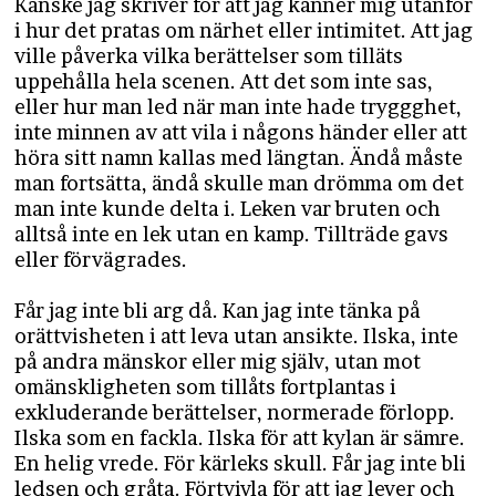
Kanske jag skriver för att jag känner mig utanför
i hur det pratas om närhet eller intimitet. Att jag
ville påverka vilka berättelser som tilläts
uppehålla hela scenen. Att det som inte sas,
eller hur man led när man inte hade tryggghet,
inte minnen av att vila i någons händer eller att
höra sitt namn kallas med längtan. Ändå måste
man fortsätta, ändå skulle man drömma om det
man inte kunde delta i. Leken var bruten och
alltså inte en lek utan en kamp. Tillträde gavs
eller förvägrades.
Får jag inte bli arg då. Kan jag inte tänka på
orättvisheten i att leva utan ansikte. Ilska, inte
på andra mänskor eller mig själv, utan mot
omänskligheten som tillåts fortplantas i
exkluderande berättelser, normerade förlopp.
Ilska som en fackla. Ilska för att kylan är sämre.
En helig vrede. För kärleks skull. Får jag inte bli
ledsen och gråta. Förtvivla för att jag lever och