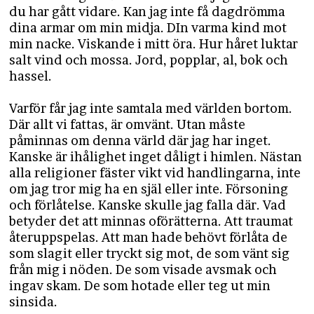
du har gått vidare. Kan jag inte få dagdrömma
dina armar om min midja. DIn varma kind mot
min nacke. Viskande i mitt öra. Hur håret luktar
salt vind och mossa. Jord, popplar, al, bok och
hassel.
Varför får jag inte samtala med världen bortom.
Där allt vi fattas, är omvänt. Utan måste
påminnas om denna värld där jag har inget.
Kanske är ihålighet inget dåligt i himlen. Nästan
alla religioner fäster vikt vid handlingarna, inte
om jag tror mig ha en själ eller inte. Försoning
och förlåtelse. Kanske skulle jag falla där. Vad
betyder det att minnas oförätterna. Att traumat
återuppspelas. Att man hade behövt förlåta de
som slagit eller tryckt sig mot, de som vänt sig
från mig i nöden. De som visade avsmak och
ingav skam. De som hotade eller teg ut min
sinsida.