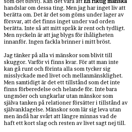
som det blivit). Kan det vara att
En riktig mänska
handslar om dessa ting. Men jag har inget liv att
berätta om. Det är det som göms under lager av
försvar, att det finns inget under vad orden
berätta. Inte så att mitt språk är rent och tydligt.
Men nyckeln är att jag blygs för ihåligheten
innanför. Ingen fackla brinner i mitt bröst.
Jag tänker på alla vi mänskor som blivit till
skuggor. Varför vi finns kvar. För att man inte
kan gå runt och förinta alla som tycker sig
misslyckade med livet och mellanmänsklighet.
Men samtidigt är det ett tillstånd som det inte
finns förberedelse och helande för. Inte bara
ungmöer och ungkarlar utan mänskor som
själva tanken på relationer försätter i tillstånd av
självanklagelse. Mänskor som lär sig leva utan
men ändå har svårt att längre minnas vad de
haft ett kort slag och resten av livet sagt nej till.