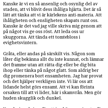
Kanske är vi en så ansenlig och osynlig del av
staden, att vi blivit dess ihåliga hjärta. Det är så
lätt att tänka att vi är kärlekens anti-materia. Att
ihåligheten och ensligheten skapats runt oss.
Kanske är det vad jag ville skriva mig genom att
på något vis ge oss röst. Att leda oss ur
skuggorna. Att tända ett tomtebloss i
evighetsvintern.
Gråta, eller andas på särskilt vis. Någon som
låter dig bekänna allt du inte kunnat, och lämnar
det framme utan att rätta dig eller be dig bita
ihop eller tänka på något glatt. Som aldrig ber
dig promenera bort ensamheten. Jag har provat
och det hjälper verkligen inte. Vi lär oss att
lidande helst görs ensamt. Att vi kan förinta
orsaken till att vi lider, här i skamvrån. Men gör
huden skugglik och dunkel.