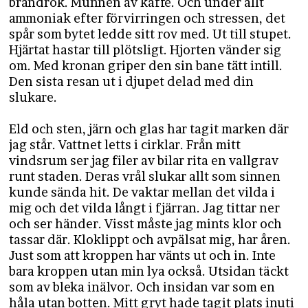
brandrök. Munnen av kaffe. Och under allt
ammoniak efter förvirringen och stressen, det
spår som bytet ledde sitt rov med. Ut till stupet.
Hjärtat hastar till plötsligt. Hjorten vänder sig
om. Med kronan griper den sin bane tätt intill.
Den sista resan ut i djupet delad med din
slukare.
Eld och sten, järn och glas har tagit marken där
jag står. Vattnet letts i cirklar. Från mitt
vindsrum ser jag filer av bilar rita en vallgrav
runt staden. Deras vrål slukar allt som sinnen
kunde sända hit. De vaktar mellan det vilda i
mig och det vilda långt i fjärran. Jag tittar ner
och ser händer. Visst måste jag mints klor och
tassar där. Kloklippt och avpälsat mig, har åren.
Just som att kroppen har vänts ut och in. Inte
bara kroppen utan min lya också. Utsidan täckt
som av bleka inälvor. Och insidan var som en
håla utan botten. Mitt gryt hade tagit plats inuti