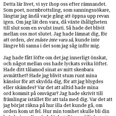
Detta lär livet, vi syr ihop oss efter rämnandet.
Som poet, normbrottsling, som sanningssökare,
längtar jag ändå varje gång att öppna upp revan
igen. Om jag lät den vara, då växte ihåligheten
till slut som en svulst inuti. Så hade det blivit
mellan oss mot slutet. Jag hade lämnat dig, för
att orden,
det måste inte vara så
, kunde inte
längre bli sanna i det som jag såg inför mig.
Jag hade fått löfte om det jag innerligt önskat,
och något mellan oss hade lyckats svika löftet.
Hade ditt tålamod sinat av mitt skenbara
avmätthet? Hade jag blivit stum runt mina
känslor för att skydda dig, för att jag blygdes
eller skämdes? Var det att alltid hade mina
ord kommit på omvägar? Jag hade skrivit till
främlingar istället för att tala med dig. Var det att
jag börjat räkna på hur illa det kunde gå, om
orden kom ut fel. Hur min tomhet skulle bli din