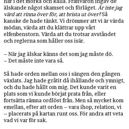
här i det mörka och kalla. Frånvaron ingav de
älskande något skamset och förläget.
Är inte jag
värd att rinna över för, att brista ut över?
Så
kanske de hade tänkt. Vi drömmer att vi är värda
mödan, värda att du klättrar upp vårt
elfenbenstorn. Värda att du trotsar avståndet
och reglerna som håller oss isär.
– När jag älskar känns det som jag måste dö.
– Det måste inte vara så.
Så hade orden mellan oss i sängen den gången
växlats. Jag hade gråtit då ihållande och ymnigt,
och du hade hållt om mig. Det kunde varit en
plats som vi kunde börjat prata från, eller
fortsätta rämna ordlöst från. Men så mycket kom
emellan, efter att orden – vara ihop, relation, vi
– placerats på kartan runt oss. För andra att veta
vad vi var för sak.