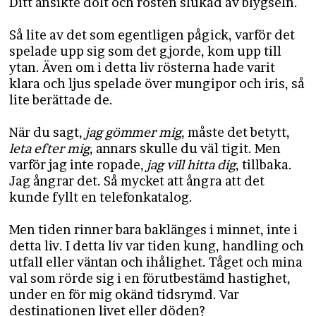
Ditt ansikte dolt och rösten slukad av blygseln.
Så lite av det som egentligen pågick, varför det
spelade upp sig som det gjorde, kom upp till
ytan. Även om i detta liv rösterna hade varit
klara och ljus spelade över mungipor och iris, så
lite berättade de.
När du sagt,
jag gömmer mig
, måste det betytt,
leta efter mig
, annars skulle du väl tigit. Men
varför jag inte ropade,
jag vill hitta dig
, tillbaka.
Jag ångrar det. Så mycket att ångra att det
kunde fyllt en telefonkatalog.
Men tiden rinner bara baklänges i minnet, inte i
detta liv. I detta liv var tiden kung, handling och
utfall eller väntan och ihålighet. Tåget och mina
val som rörde sig i en förutbestämd hastighet,
under en för mig okänd tidsrymd. Var
destinationen livet eller döden?