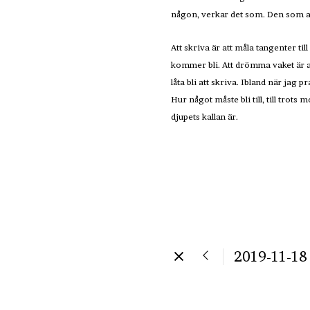
någon, verkar det som. Den som ald
Att skriva är att måla tangenter til
kommer bli. Att drömma vaket är at
låta bli att skriva. Ibland när jag p
Hur något måste bli till, till trot
djupets kallan är.
2019-11-18