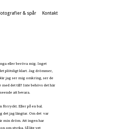
Fotografier & spår
Kontakt
nga eller beröva mig. Inget
et plötsligt klart. Jag drömmer,
? När jag ser mig omkring, ser de
 med det till? Inte behövs det här
nseende att bevara.
 förryckt. Eller på en bal.
og det jag längtar. Om det var
 är min dröm. Att ingen har
n om styrka. Så lite vet