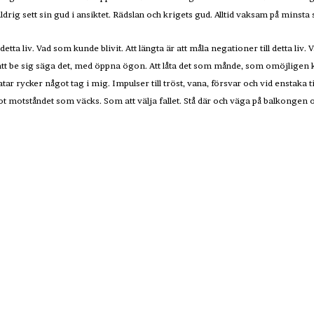
rig sett sin gud i ansiktet. Rädslan och krigets gud. Alltid vaksam på minsta
l detta liv. Vad som kunde blivit. Att längta är att måla negationer till detta liv
t be sig säga det, med öppna ögon. Att låta det som månde, som omöjligen kunde
ratar rycker något tag i mig. Impulser till tröst, vana, försvar och vid enstaka ti
s mot motståndet som väcks. Som att välja fallet. Stå där och väga på balkongen