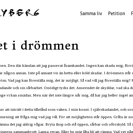
Samma liv
Petition
et i drömmen
en. Den där känslan att jag passerat åsamkandet. Ingen kan skada mig, förri
 någon annan. Inte på annant vis än hetta eller köld skadar. I drömmen står d
öm. Vad jag kan föreställa mig, det är möjligt. Så vad vill jag föreställa mig
kadande och sin sårbarhet. Onödigt tycks det. Anseendet de skyddar, vad ska de
ge vi kan smädas. Men när det inte längre når mig, då har jag heller inget a
att inträtt i detta tillstånd som vaken. I min konst. I självskadandet, och som
 mening att fråga mig vad jag vill. För att möjligheten står öppen. Gråta är n
lämna det jag aldrig vågar. Bryta ihop och stå öppen, sårbar och oförskyld. Så
gens sammanbrott. Lappa revan. Eller be mig låta bli att rämna. Vad vet någo