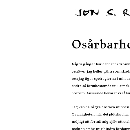
Osårbarh
Några gånger har det hänt i drömm
behöver jag heller göra som skadar
och jag äger spelreglerna i min dr
andra så förutbestämda ut. I sitt s
bortom. Anseende bevarar vi så län
Jag kan ha några enstaka minnen av 
Ovanligheten, när det plötsligt har
möjligt att förmå mig själv att ute
makten att be mig hindra fördämnin