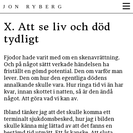
JON RYBERG
X. Att se liv och död
tydligt
Fjodor hade varit med om en skenavrättning.
Och på något sättt verkade händelsen ha
friställt en gömd potential. Den om varför man
lever. Den om hur den egentliga dödens
annalkande skulle vara. Hur ringa tid vi än har
kvar, innan skottet i natten, så är den ändå
något. Att göra vad vi kan av.
Ibland tänker jag att det skulle komma ett
terminalt sjukdomsbesked, hur jag i bilden
skulle känna mig lättad av att det fanns en
bestämd tid utmätt. Ett år kanske. Att sluta