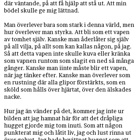
där väntande, på att få hjälp att stå ut. Att min
bödel skulle ge mig lättnad.
Man överlever bara som stark i denna värld, men
hur överlever man styrka. Att bli som ett vapen
av tomhet själv. Kanske man åderlåter sig själv
på all vilja, på allt som kan kallas någon, på jag.
Så att detta vapen inte skulle kuva eller kränka
som vapnen runtom som slagit en ned så många
gånger. Kanske man iinte måste blir ett vapen,
när jag tänker efter. Kanske man överlever som
en rustning där alla glipor förstärkts, som en
sköld som hålls över hjärtat, över den älskades
nacke.
Hur jag än vänder på det, kommer jag inte ur
bilden att jag hamnat här för att det dråpliga
hugget gjorde mig tom inuti. Som att någon
punkterat mig och låtit liv, jag och lust rinna ut
över golvet. Jag hade bevittnat hugget som att