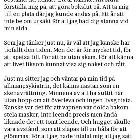
förställa mig på, att göra bokslut på. Att ta mig
till en plats där jag kunde andas på. Ett år att
inte be om ursäkt för att jag bad dig stanna vid
min sida.
Som jag tänker just nu, är väl att jag kanske har
tiofallt den tiden. Men det är för mycket tid, för
att spetsa till. För att be utan skam. För att känna
att livet liksom kunnat visa sig naket och rått.
Just nu sitter jag och väntar på min tid på
allmänpsykiatrin, det känns nästan som en
skenavrättning. Minnena av att ha suttit här
utan hopp om att överleva och ingen livsgnista.
Kanske var det för att vapnen var dolda bakom
stela masker, inte leende precis men ändå
liknade det ett tomt leende. Och hugget skulle
vara avstånd, som att släpas till en håla för att
glömmas. För att jag hade intalat mig att jag satt